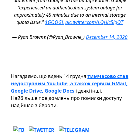
Statement from Google on the outage earlier: Google
"experienced an authentication system outage for
approximately 45 minutes due to an internal storage
quota issue."
$GOOGL
pic.twitter.com/LQHlc5igOT
— Ryan Browne (@Ryan_Browne_)
December 14, 2020
Нагадаємо, що вдень 14 грудня
тимчасово став
недоступним YouTube, а також сервіси GMail,
Google Drive, Google Docs
і деякі інші.
Найбільше повідомлень про помилки доступу
надійшло з Європи.