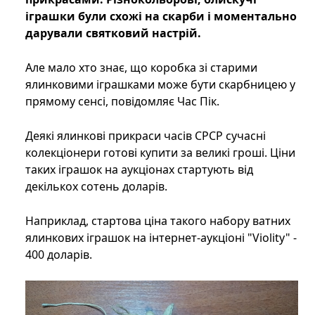
іграшки були схожі на скарби і моментально
дарували святковий настрій.
Але мало хто знає, що коробка зі старими
ялинковими іграшками може бути скарбницею у
прямому сенсі, повідомляє Час Пік.
Деякі ялинкові прикраси часів СРСР сучасні
колекціонери готові купити за великі гроші. Ціни
таких іграшок на аукціонах стартують від
декількох сотень доларів.
Наприклад, стартова ціна такого набору ватних
ялинкових іграшок на інтернет-аукціоні "Violity" -
400 доларів.