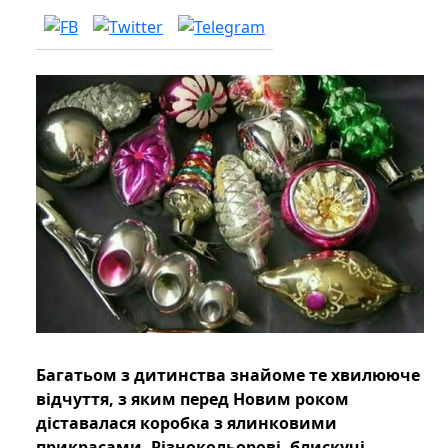
Багатьом з дитинства знайоме те хвилююче
відчуття, з яким перед Новим роком
діставалася коробка з ялинковими
прикрасами. Різнокольорові, блискучі