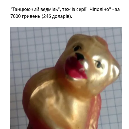
"Танцюючий ведмідь", теж із серії "Чіполіно" - за
7000 гривень (246 доларів).