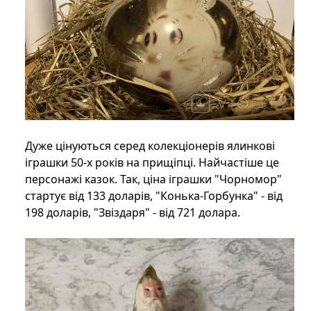
Дуже цінуються серед колекціонерів ялинкові
іграшки 50-х років на прищіпці. Найчастіше це
персонажі казок. Так, ціна іграшки "Чорномор"
стартує від 133 доларів, "Конька-Горбунка" - від
198 доларів, "Звіздаря" - від 721 долара.