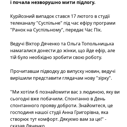
і почала незворушно мити підлогу.
Курйозний випадок стався 17 лютого в студії
телеканалу "Суспільне" під час ефіру програми
"Ранок на Суспільному", передає Час Пік.
Ведучі Віктор Дяченко та Ольга Топольницька
намагалися донести до жінки, що йде ефір, але
тій було необхідно зробити свою роботу.
Прочитавши підводку до випуску новин, ведучі
вирішили представити глядачам нову "зірку".
"Ми хотіли б познайомити вас з людиною, яку ви
сьогодні вже побачили. Спонтанно в День
спонтанного прояву доброти. Знайомтеся, це
господиня нашої студії Анна Григорівна, яка
створює тут комфорт. Дякуємо вам за це!" -
сказав Дяченко.