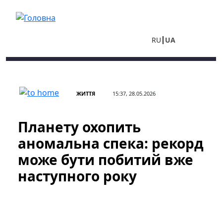
Перейти до основного вмісту
RU
UA
ЖИТТЯ
15:37, 28.05.2026
Планету охопить
аномальна спека: рекорд
може бути побитий вже
наступного року