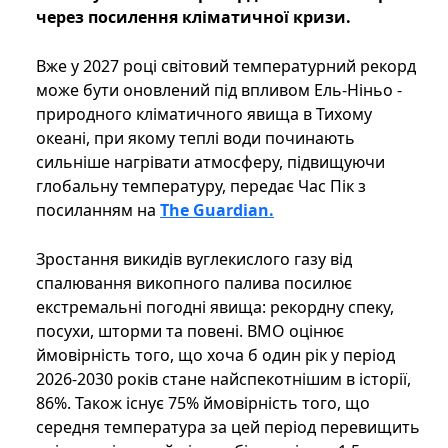
через посилення кліматичної кризи.
Вже у 2027 році світовий температурний рекорд
може бути оновлений під впливом Ель-Ніньо -
природного кліматичного явища в Тихому
океані, при якому теплі води починають
сильніше нагрівати атмосферу, підвищуючи
глобальну температуру, передає Час Пік з
посиланням на
The Guardian.
Зростання викидів вуглекислого газу від
спалювання викопного палива посилює
екстремальні погодні явища: рекордну спеку,
посухи, шторми та повені. ВМО оцінює
ймовірність того, що хоча б один рік у період
2026-2030 років стане найспекотнішим в історії,
86%. Також існує 75% ймовірність того, що
середня температура за цей період перевищить