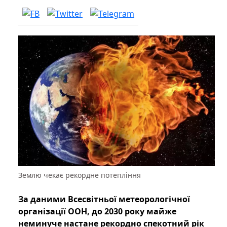
Землю чекає рекордне потепління
За даними Всесвітньої метеорологічної
організації ООН, до 2030 року майже
неминуче настане рекордно спекотний рік