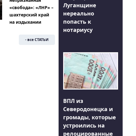
непризнанная
Луганщине
«свобода»: «ЛНР» –
нереально
шахтерский край
попасть к
на издыхании
нотариусу
- все СТАТЬИ
ВПЛ из
Северодонецка и
громады, которые
устроились на
релоцированные