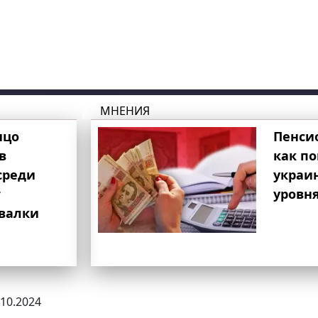
МНЕНИЯ
ицо
Пенси
в
как п
среди
украи
т
уровня
свалки
.10.2024