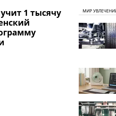
учит 1 тысячу
МИР УВЛЕЧЕНИ
ленский
рограмму
и