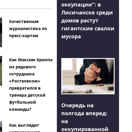
оккупации": в
Лисичанске среди
домов растут
Качественная
гигантские свалки
журналистика по
мусора
пресс-картам
Как Максим Криппа
из рядового
сотрудника
«Ростелеком»
превратился в
тренера детской
футбольной
Очередь на
команды?
полгода вперед:
на
Как выглядит
оккупированной