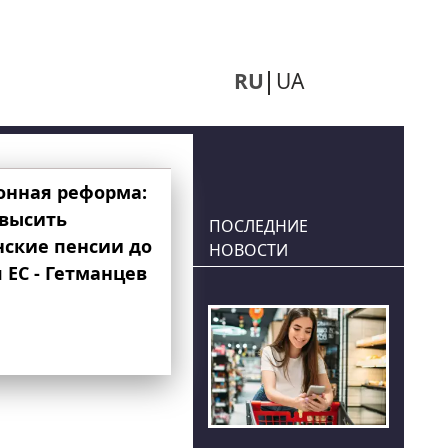
RU
UA
онная реформа:
овысить
ПОСЛЕДНИЕ
нские пенсии до
НОВОСТИ
 ЕС - Гетманцев