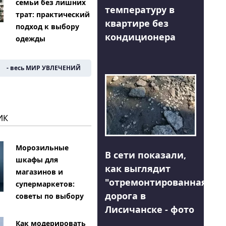
семьи без лишних
температуру в
трат: практический
квартире без
подход к выбору
кондиционера
одежды
- весь МИР УВЛЕЧЕНИЙ
ИК
Морозильные
В сети показали,
шкафы для
как выглядит
магазинов и
"отремонтированная"
супермаркетов:
дорога в
советы по выбору
Лисичанске - фото
Как модерировать