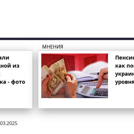
МНЕНИЯ
али
Пенси
ной из
как п
к
украи
ка - фото
уровня
.03.2025