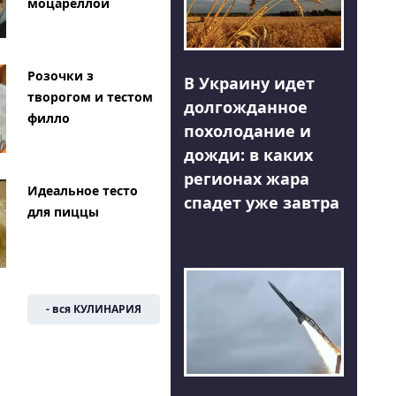
моцареллой
Розочки з
В Украину идет
творогом и тестом
долгожданное
филло
похолодание и
дожди: в каких
регионах жара
Идеальное тесто
спадет уже завтра
для пиццы
- вся КУЛИНАРИЯ