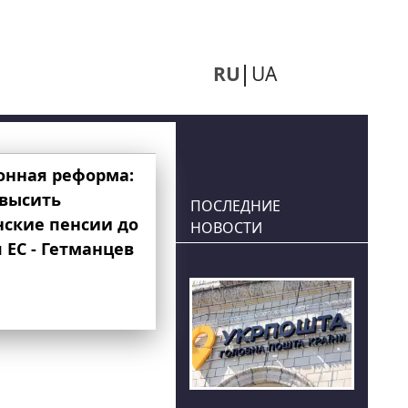
RU
UA
онная реформа:
овысить
ПОСЛЕДНИЕ
нские пенсии до
НОВОСТИ
 ЕС - Гетманцев