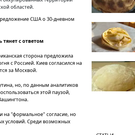
ской областей.
 предложение США о 30-дневном
 тянет с ответом
риканская сторона предложила
ня с Россией. Киев согласился на
тся за Москвой.
тина, но, по данным аналитиков
воспользоваться этой паузой,
Вашингтона.
и на "формальное" согласие, но
х условий. Среди возможных