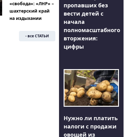
«свобода»: «ЛНР» –
пропавших без
шахтерский край
вести детей с
на издыхании
начала
полномасштабного
- все СТАТЬИ
вторжения:
цифры
Нужно ли платить
налоги с продажи
овощей из