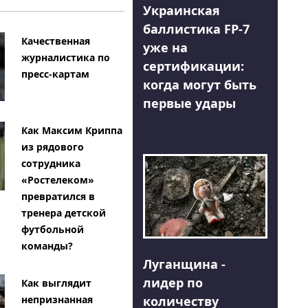
Украинская
баллистика FP-7
Качественная
уже на
журналистика по
сертификации:
пресс-картам
когда могут быть
первые удары
Как Максим Криппа
из рядового
сотрудника
«Ростелеком»
превратился в
тренера детской
футбольной
команды?
Луганщина -
лидер по
Как выглядит
количеству
непризнанная