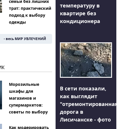
семьи без лишних
температуру в
трат: практический
квартире без
подход к выбору
кондиционера
одежды
- весь МИР УВЛЕЧЕНИЙ
ИК
Морозильные
В сети показали,
шкафы для
как выглядит
магазинов и
"отремонтированная"
супермаркетов:
дорога в
советы по выбору
Лисичанске - фото
Как модерировать