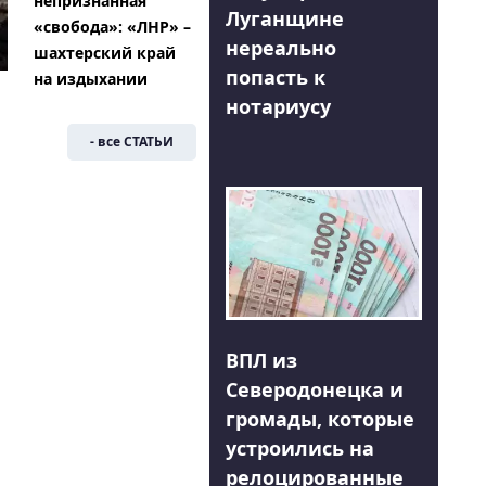
непризнанная
Луганщине
«свобода»: «ЛНР» –
нереально
шахтерский край
попасть к
на издыхании
нотариусу
- все СТАТЬИ
ВПЛ из
Северодонецка и
громады, которые
устроились на
релоцированные