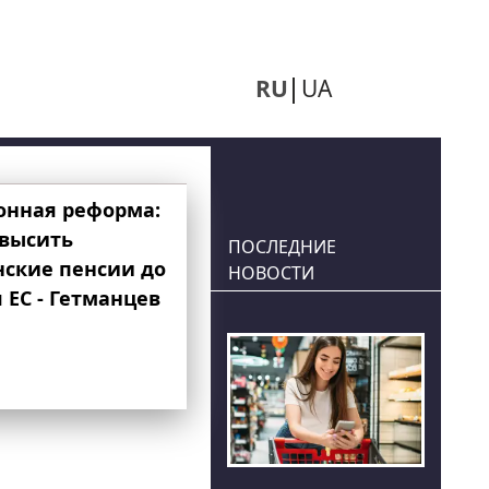
RU
UA
онная реформа:
овысить
ПОСЛЕДНИЕ
нские пенсии до
НОВОСТИ
 ЕС - Гетманцев