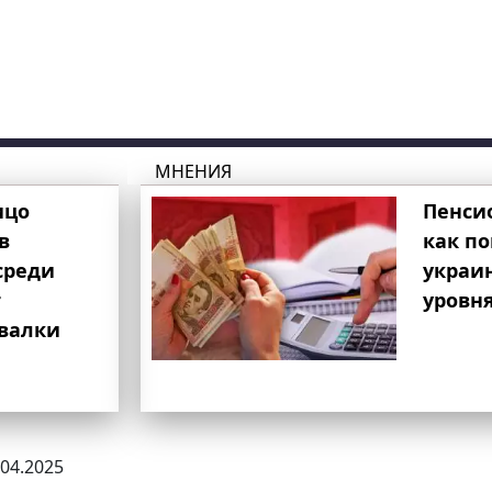
МНЕНИЯ
ицо
Пенси
в
как п
среди
украи
т
уровня
свалки
.04.2025