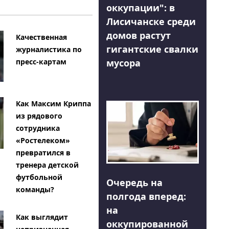
оккупации": в
Лисичанске среди
домов растут
Качественная
гигантские свалки
журналистика по
мусора
пресс-картам
Как Максим Криппа
из рядового
сотрудника
«Ростелеком»
превратился в
тренера детской
футбольной
Очередь на
команды?
полгода вперед:
на
Как выглядит
оккупированной