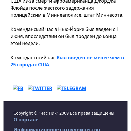
США из-за смерти афроамериканца Джорджа
Флойда после жесткого задержания
полицейским в Миннеаполисе, штат Миннесота.
Коменданский час в Нью-Йорке был введен с 1
июня, впоследствии он был продлен до конца
этой недели.
Комендантский час
был введен не менее чем в
25 городах США
.
Copyright © "Час Пик" 2009 Все права защищены
О портале
Информационное сотрудничество