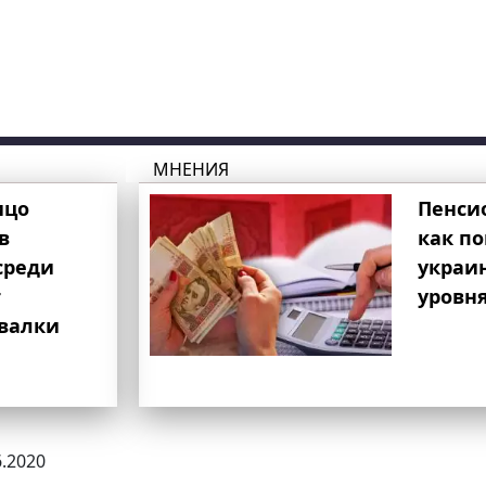
МНЕНИЯ
ицо
Пенси
в
как п
среди
украи
т
уровня
свалки
6.2020