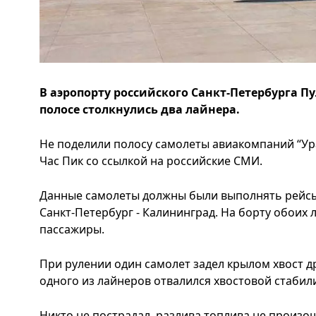
В аэропорту российского Санкт-Петербурга П
полосе столкнулись два лайнера.
Не поделили полосу самолеты авиакомпаний “Ура
Час Пик со ссылкой на российские СМИ.
Данные самолеты должны были выполнять рейсы 
Санкт-Петербург - Калининград. На борту обоих
пассажиры.
При рулении один самолет задел крылом хвост др
одного из лайнеров отвалился хвостовой стабил
Никто не пострадал, разлива топлива не произо