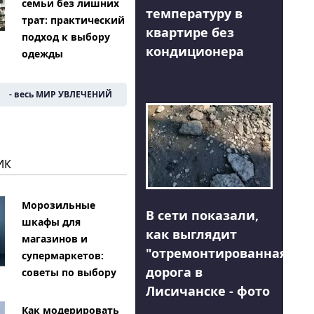
семьи без лишних
температуру в
трат: практический
квартире без
подход к выбору
кондиционера
одежды
- весь МИР УВЛЕЧЕНИЙ
ИК
Морозильные
В сети показали,
шкафы для
как выглядит
магазинов и
"отремонтированная"
супермаркетов:
дорога в
советы по выбору
Лисичанске - фото
Как модерировать