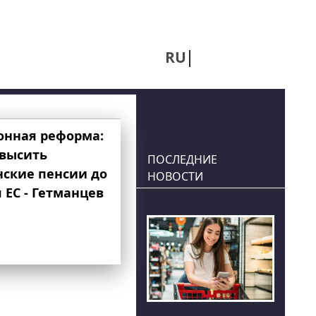
RU
UA
онная реформа:
овысить
ПОСЛЕДНИЕ
нские пенсии до
НОВОСТИ
 ЕС - Гетманцев