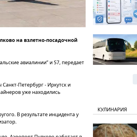
улково на взлетно-посадочной
льские авиалинии” и S7, передает
Санкт-Петербург - Иркутск и
 лайнеров уже находились
КУЛИНАРИЯ
угого. В результате инцидента у
изатор.
шло. Аэропорт Пулково работает в