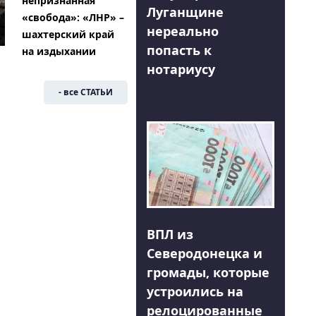
непризнанная
Луганщине
«свобода»: «ЛНР» –
нереально
шахтерский край
попасть к
на издыхании
нотариусу
- все СТАТЬИ
ВПЛ из
Северодонецка и
громады, которые
устроились на
релоцированные