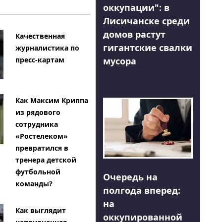
оккупации": в
Лисичанске среди
домов растут
Качественная
гигантские свалки
журналистика по
мусора
пресс-картам
Как Максим Криппа
из рядового
сотрудника
«Ростелеком»
превратился в
тренера детской
футбольной
Очередь на
команды?
полгода вперед:
на
Как выглядит
оккупированной