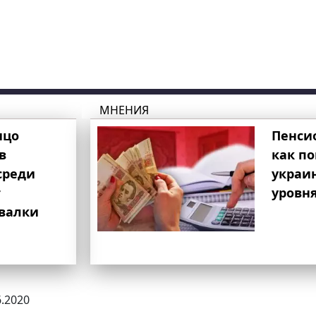
МНЕНИЯ
ицо
Пенси
в
как п
среди
украи
т
уровня
свалки
6.2020