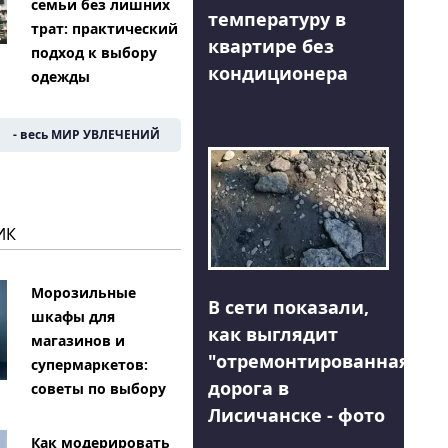
семьи без лишних
температуру в
трат: практический
квартире без
подход к выбору
кондиционера
одежды
- весь МИР УВЛЕЧЕНИЙ
ИК
Морозильные
В сети показали,
шкафы для
как выглядит
магазинов и
"отремонтированная"
супермаркетов:
дорога в
советы по выбору
Лисичанске - фото
Как модерировать