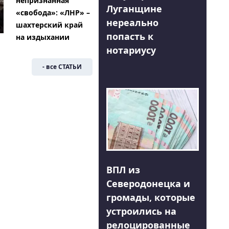
непризнанная
Луганщине
«свобода»: «ЛНР» –
нереально
шахтерский край
попасть к
на издыхании
нотариусу
- все СТАТЬИ
ВПЛ из
Северодонецка и
громады, которые
устроились на
релоцированные