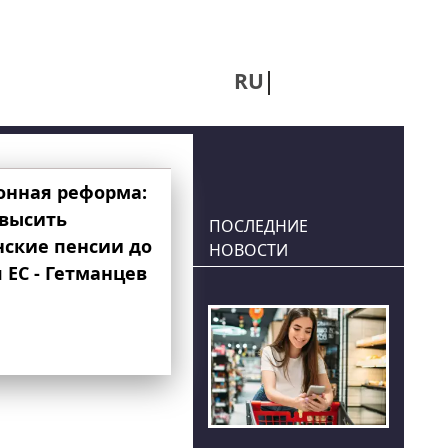
RU
UA
онная реформа:
овысить
ПОСЛЕДНИЕ
нские пенсии до
НОВОСТИ
 ЕС - Гетманцев