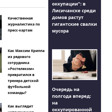
оккупации": в
Лисичанске среди
домов растут
Качественная
гигантские свалки
журналистика по
мусора
пресс-картам
Как Максим Криппа
из рядового
сотрудника
«Ростелеком»
превратился в
тренера детской
футбольной
Очередь на
команды?
полгода вперед:
на
Как выглядит
оккупированной