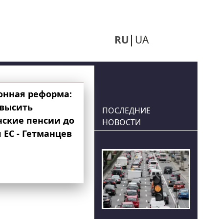
RU
UA
онная реформа:
овысить
ПОСЛЕДНИЕ
нские пенсии до
НОВОСТИ
 ЕС - Гетманцев