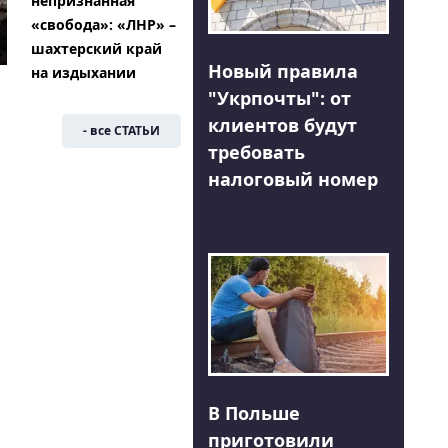
непризнанная
«свобода»: «ЛНР» –
шахтерский край
Новый правила
на издыхании
"Укрпочты": от
клиентов будут
- все СТАТЬИ
требовать
налоговый номер
В Польше
приготовили