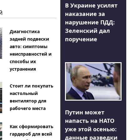
В Украине усилят
Й
наказание за
нарушение ПДД:
Зеленский дал
Диагностика
поручение
задней подвески
авто: симптомы
неисправностей и
способы их
устранения
Стоит ли покупать
настольный
вентилятор для
рабочего места
Путин может
напасть на НАТО
Как сформировать
уже этой осенью:
гардероб для всей
данные разведки