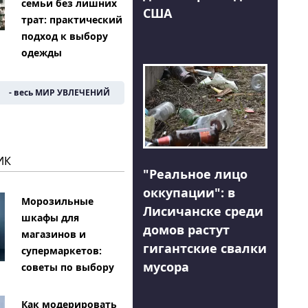
семьи без лишних
США
трат: практический
подход к выбору
одежды
- весь МИР УВЛЕЧЕНИЙ
ИК
"Реальное лицо
оккупации": в
Морозильные
Лисичанске среди
шкафы для
домов растут
магазинов и
гигантские свалки
супермаркетов:
мусора
советы по выбору
Как модерировать