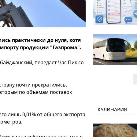
ись практически до нуля, хотя
импорту продукции "Газпрома".
рбайджанский, передает Час Пик со
 страну почти прекратились.
 вторым по объемам поставок
КУЛИНАРИЯ
его лишь 0,01% от общего экспорта
бометров.
 миллиона кубометров газа, что в