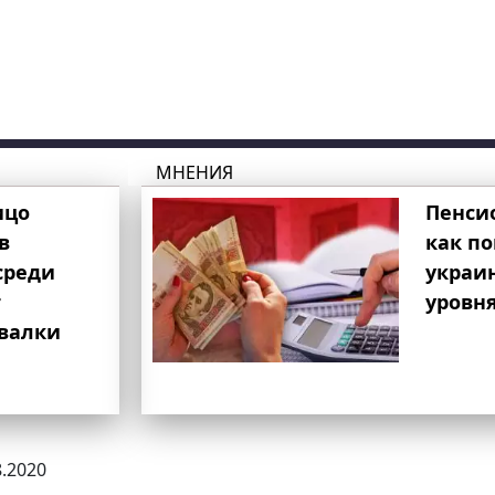
МНЕНИЯ
ицо
Пенси
в
как п
среди
украи
т
уровня
свалки
8.2020