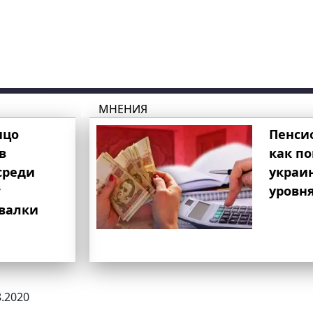
МНЕНИЯ
ицо
Пенси
в
как п
среди
украи
т
уровня
свалки
8.2020