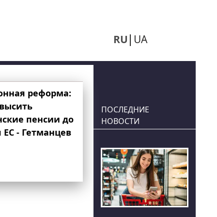
RU
UA
онная реформа:
овысить
ПОСЛЕДНИЕ
нские пенсии до
НОВОСТИ
 ЕС - Гетманцев