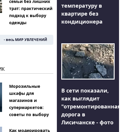
семьи без лишних
температуру в
трат: практический
квартире без
подход к выбору
кондиционера
одежды
- весь МИР УВЛЕЧЕНИЙ
ИК
Морозильные
В сети показали,
шкафы для
как выглядит
магазинов и
"отремонтированная"
супермаркетов:
дорога в
советы по выбору
Лисичанске - фото
Как модерировать