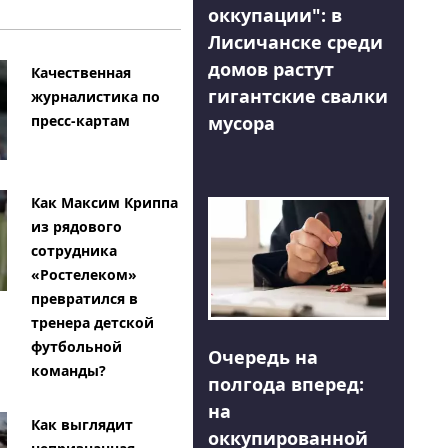
оккупации": в
Лисичанске среди
домов растут
Качественная
гигантские свалки
журналистика по
мусора
пресс-картам
Как Максим Криппа
из рядового
сотрудника
«Ростелеком»
превратился в
тренера детской
футбольной
Очередь на
команды?
полгода вперед:
на
Как выглядит
оккупированной