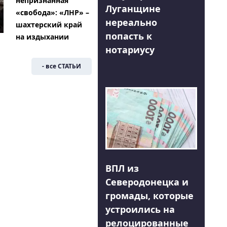
непризнанная
Луганщине
«свобода»: «ЛНР» –
нереально
шахтерский край
попасть к
на издыхании
нотариусу
- все СТАТЬИ
ВПЛ из
Северодонецка и
громады, которые
устроились на
релоцированные