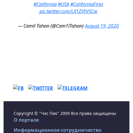
#California
#USA
#CaliforniaFires
pic.twitter.com/LX1ZXYVSCw
— Camil Tahan (@Cam1lTahan)
August 19, 2020
Copyright © "Час Пик" 2009 Все права защищены
О портале
Информационное сотрудничество