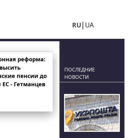
RU
UA
онная реформа:
овысить
ПОСЛЕДНИЕ
нские пенсии до
НОВОСТИ
 ЕС - Гетманцев