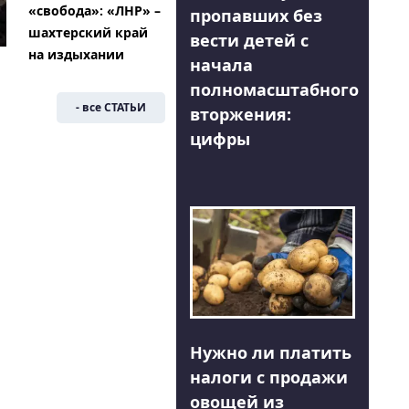
«свобода»: «ЛНР» –
пропавших без
шахтерский край
вести детей с
на издыхании
начала
полномасштабного
- все СТАТЬИ
вторжения:
цифры
Нужно ли платить
налоги с продажи
овощей из