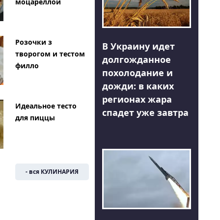
моцареллой
Розочки з
В Украину идет
творогом и тестом
долгожданное
филло
похолодание и
дожди: в каких
регионах жара
Идеальное тесто
спадет уже завтра
для пиццы
- вся КУЛИНАРИЯ