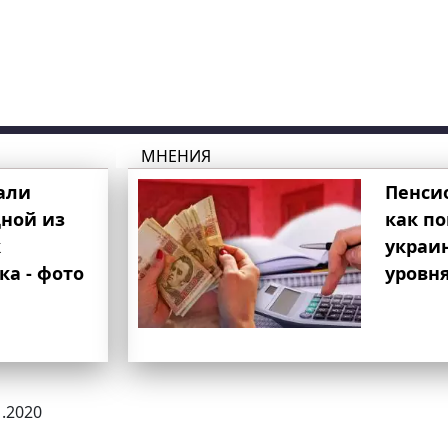
МНЕНИЯ
али
Пенси
ной из
как п
к
украи
ка - фото
уровня
1.2020