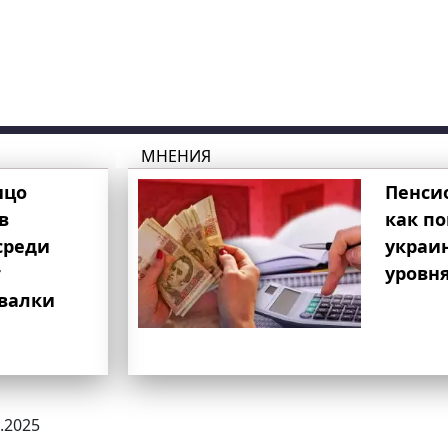
МНЕНИЯ
ицо
Пенси
в
как п
среди
украи
т
уровня
свалки
7.2025