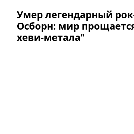
Умер легендарный рок
Осборн: мир прощается
хеви-метала"