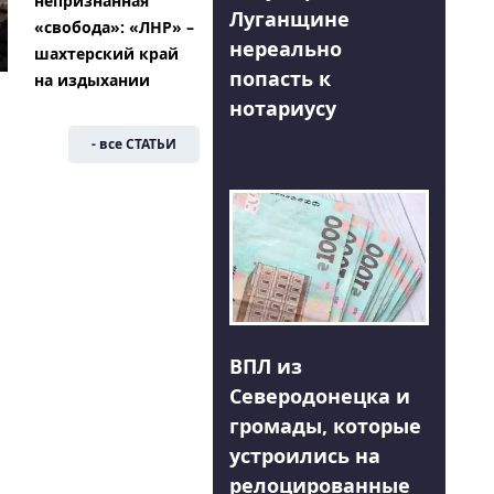
непризнанная
Луганщине
«свобода»: «ЛНР» –
нереально
шахтерский край
попасть к
на издыхании
нотариусу
- все СТАТЬИ
ВПЛ из
Северодонецка и
громады, которые
устроились на
релоцированные