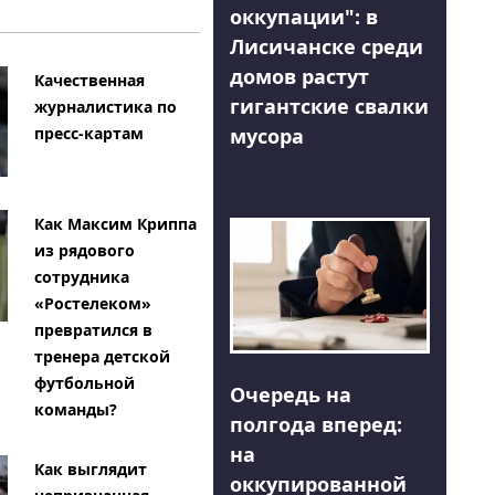
оккупации": в
Лисичанске среди
домов растут
Качественная
гигантские свалки
журналистика по
мусора
пресс-картам
Как Максим Криппа
из рядового
сотрудника
«Ростелеком»
превратился в
тренера детской
футбольной
Очередь на
команды?
полгода вперед:
на
Как выглядит
оккупированной