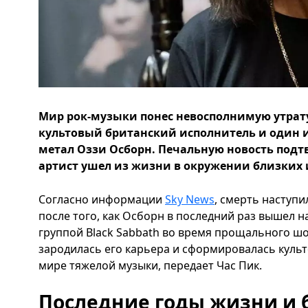
Мир рок-музыки понес невосполнимую утрату -
культовый британский исполнитель и один и
метал Оззи Осборн. Печальную новость подтв
артист ушел из жизни в окружении близких 
Согласно информации
Sky News
, смерть наступи
после того, как Осборн в последний раз вышел н
группой Black Sabbath во время прощального шоу
зародилась его карьера и сформировалась культ
мире тяжелой музыки, передает Час Пик.
Последние годы жизни и б