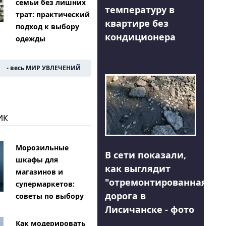
семьи без лишних
температуру в
трат: практический
квартире без
подход к выбору
кондиционера
одежды
- весь МИР УВЛЕЧЕНИЙ
ИК
Морозильные
В сети показали,
шкафы для
как выглядит
магазинов и
"отремонтированная"
супермаркетов:
дорога в
советы по выбору
Лисичанске - фото
Как модерировать