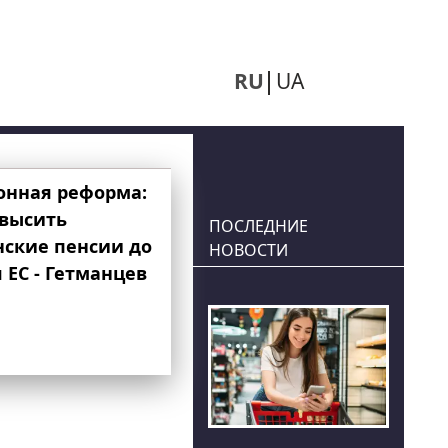
RU
UA
онная реформа:
овысить
ПОСЛЕДНИЕ
нские пенсии до
НОВОСТИ
 ЕС - Гетманцев