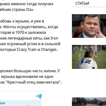
СТАТЬИ
однако именно тогда получил
ебник страны Оз».
юбовь к музыке, и уже в
е. Мечты осуществились, когда
оторая в 1970-х заложила
ие легендарные хиты, как Iron
учил огромный успех и в сольной
которых Crazy Train и Changes.
прожил большую часть жизни. У
и музыка вдохновили не одно
как "Крестный отец хэви-метала".