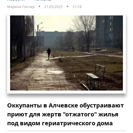
Марина Гончар
21:03:2025
21:18
Оккупанты в Алчевске обустраивают
приют для жертв "отжатого" жилья
под видом гериатрического дома