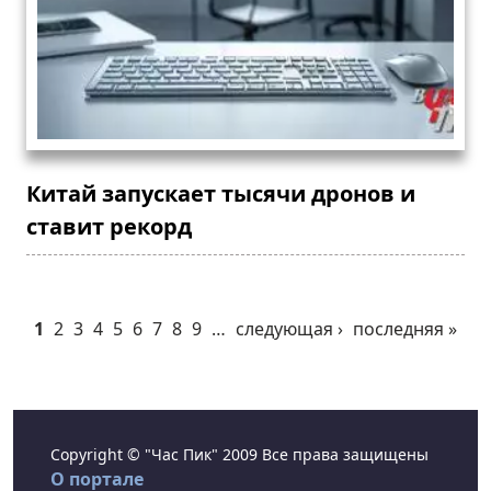
Китай запускает тысячи дронов и
ставит рекорд
1
2
3
4
5
6
7
8
9
…
следующая ›
последняя »
Copyright © "Час Пик" 2009 Все права защищены
О портале