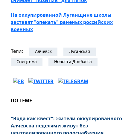
снимает "позитив" для TikTok
На оккупированной Луганщине школы
заставят "опекать" раненых российских
военных
Теги:
Алчевск
Луганская
Спецтема
Новости Донбасса
ПО ТЕМЕ
"Вода как квест": жители оккупированного
Алчевска неделями живут без
централизованного водоснабжения