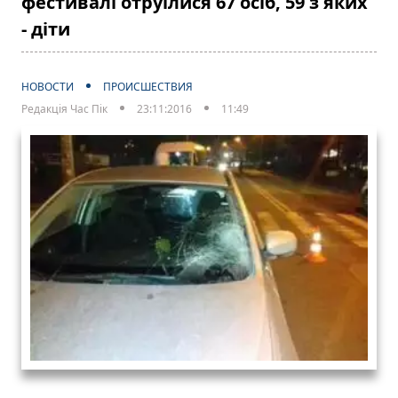
фестивалі отруїлися 67 осіб, 59 з яких
- діти
НОВОСТИ
ПРОИСШЕСТВИЯ
Редакція Час Пік
23:11:2016
11:49