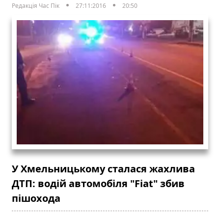
Редакція Час Пік
27:11:2016
20:50
У Хмельницькому сталася жахлива
ДТП: водій автомобіля "Fiat" збив
пішохода