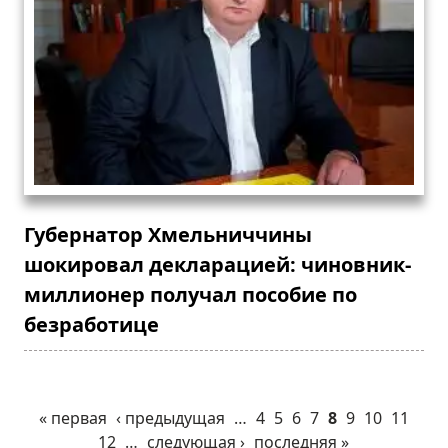
Губернатор Хмельниччины
шокировал декларацией: чиновник-
миллионер получал пособие по
безработице
« первая
‹ предыдущая
…
4
5
6
7
8
9
10
11
12
…
следующая ›
последняя »