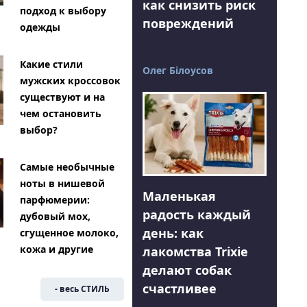
как снизить риск
подход к выбору
повреждений
одежды
Какие стили
Олег Білоусов
мужских кроссовок
существуют и на
чем остановить
выбор?
Самые необычные
ноты в нишевой
Маленькая
парфюмерии:
радость каждый
дубовый мох,
день: как
сгущенное молоко,
кожа и другие
лакомства Trixie
делают собак
счастливее
- весь СТИЛЬ