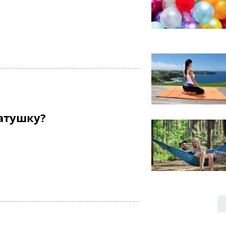
атушку?