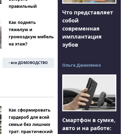
правильный
Что представляет
собой
Как поднять
современная
тяжелую и
имплантация
громоздкую мебель
на этаж?
зубов
- все ДОМОВОДСТВО
Ольга Даниленко
Как сформировать
гардероб для всей
Смартфон в сумке,
семьи без лишних
авто и на работе:
трат: практический