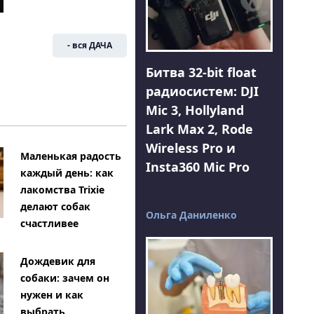
- вся ДАЧА
Битва 32-bit float
радиосистем: DJI
Mic 3, Hollyland
Lark Max 2, Rode
Wireless Pro и
Маленькая радость
Insta360 Mic Pro
каждый день: как
лакомства Trixie
делают собак
Ольга Даниленко
счастливее
Дождевик для
собаки: зачем он
нужен и как
выбрать