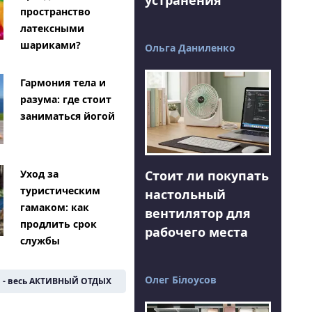
пространство
латексными
шариками?
Ольга Даниленко
Гармония тела и
разума: где стоит
заниматься йогой
Стоит ли покупать
Уход за
туристическим
настольный
гамаком: как
вентилятор для
продлить срок
рабочего места
службы
Олег Білоусов
- весь АКТИВНЫЙ ОТДЫХ