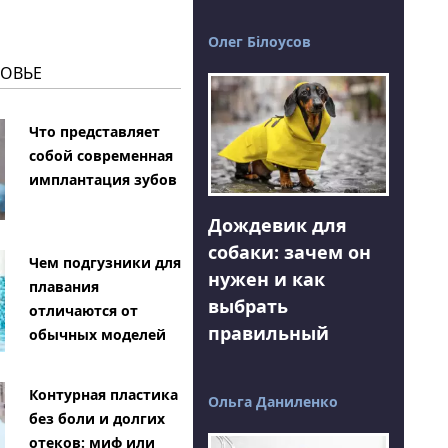
Олег Білоусов
РОВЬЕ
Что представляет
собой современная
имплантация зубов
Дождевик для
собаки: зачем он
Чем подгузники для
нужен и как
плавания
выбрать
отличаются от
правильный
обычных моделей
Контурная пластика
Ольга Даниленко
без боли и долгих
отеков: миф или