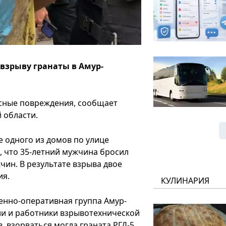
взрыву гранаты в Амур-
есные повреждения, сообщает
 области.
е одного из домов по улице
, что 35-летний мужчина бросил
жчин. В результате взрыва двое
ия.
КУЛИНАРИЯ
енно-оперативная группа Амур-
ли и работники взрывотехнической
 взорваться могла граната РГД-5.