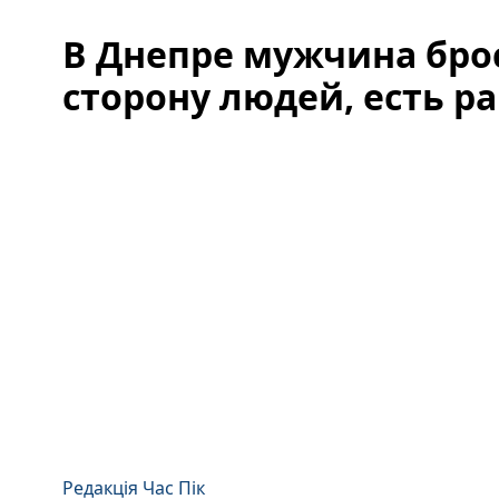
В Днепре мужчина брос
сторону людей, есть р
Редакція Час Пік