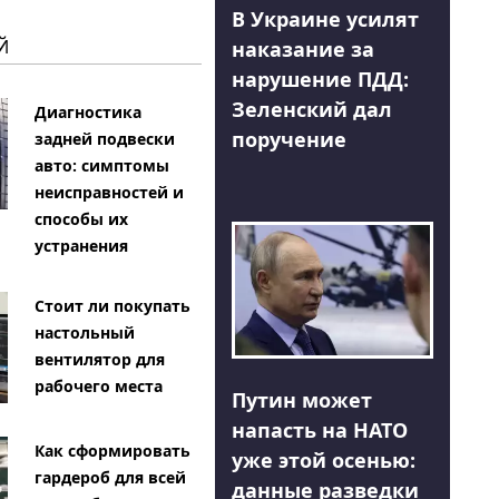
В Украине усилят
Й
наказание за
нарушение ПДД:
Зеленский дал
Диагностика
поручение
задней подвески
авто: симптомы
неисправностей и
способы их
устранения
Стоит ли покупать
настольный
вентилятор для
рабочего места
Путин может
напасть на НАТО
Как сформировать
уже этой осенью:
гардероб для всей
данные разведки