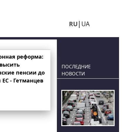
RU
UA
онная реформа:
овысить
ПОСЛЕДНИЕ
нские пенсии до
НОВОСТИ
 ЕС - Гетманцев