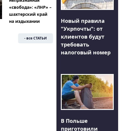
непризнанная
«свобода»: «ЛНР» –
шахтерский край
Новый правила
на издыхании
"Укрпочты": от
клиентов будут
- все СТАТЬИ
требовать
налоговый номер
В Польше
приготовили