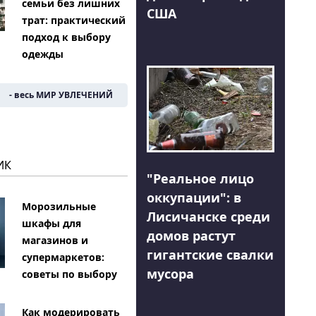
семьи без лишних
США
трат: практический
подход к выбору
одежды
- весь МИР УВЛЕЧЕНИЙ
ИК
"Реальное лицо
оккупации": в
Морозильные
Лисичанске среди
шкафы для
домов растут
магазинов и
гигантские свалки
супермаркетов:
мусора
советы по выбору
Как модерировать