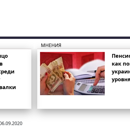
МНЕНИЯ
ицо
Пенси
в
как п
среди
украи
т
уровня
свалки
 06.09.2020