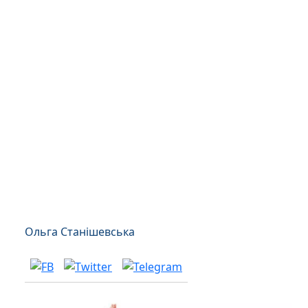
Ольга Станішевська