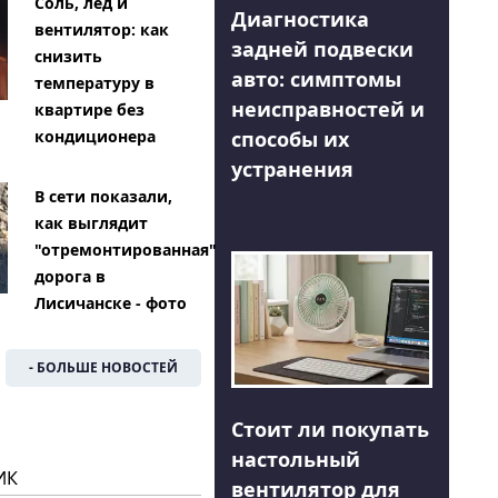
Соль, лед и
Диагностика
вентилятор: как
задней подвески
снизить
авто: симптомы
температуру в
неисправностей и
квартире без
способы их
кондиционера
устранения
В сети показали,
как выглядит
"отремонтированная"
дорога в
Лисичанске - фото
- БОЛЬШЕ НОВОСТЕЙ
Стоит ли покупать
настольный
ИК
вентилятор для