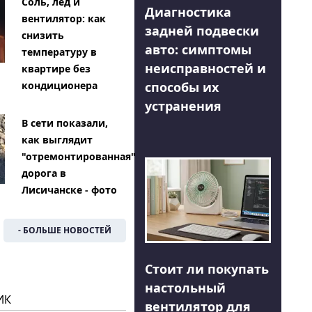
Соль, лед и
Диагностика
вентилятор: как
задней подвески
снизить
авто: симптомы
температуру в
неисправностей и
квартире без
способы их
кондиционера
устранения
В сети показали,
как выглядит
"отремонтированная"
дорога в
Лисичанске - фото
- БОЛЬШЕ НОВОСТЕЙ
Стоит ли покупать
настольный
ИК
вентилятор для