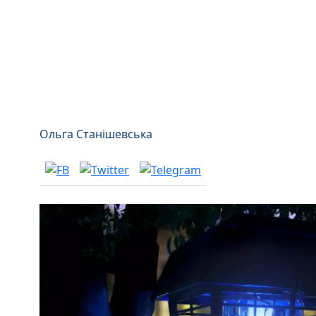
Ольга Станішевська