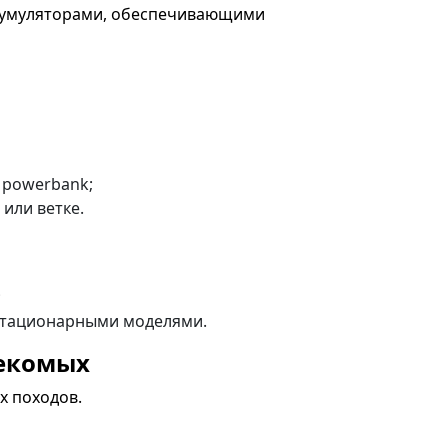
умуляторами, обеспечивающими
 powerbank;
или ветке.
;
стационарными моделями.
екомых
х походов.