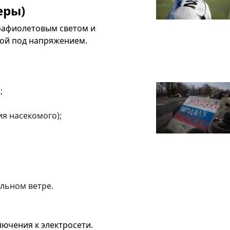
еры)
рафиолетовым светом и
кой под напряжением.
;
я насекомого);
льном ветре.
лючения к электросети.