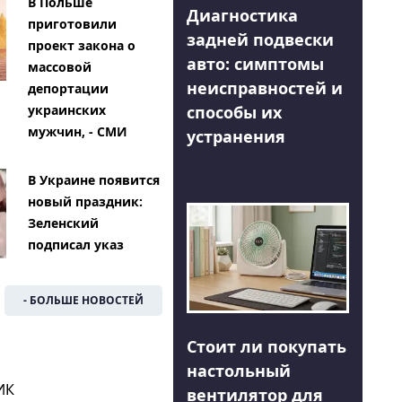
В Польше
Диагностика
приготовили
задней подвески
проект закона о
авто: симптомы
массовой
неисправностей и
депортации
способы их
украинских
мужчин, - СМИ
устранения
В Украине появится
новый праздник:
Зеленский
подписал указ
- БОЛЬШЕ НОВОСТЕЙ
Стоит ли покупать
настольный
ИК
вентилятор для