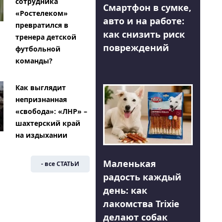
сотрудника
Смартфон в сумке,
«Ростелеком»
авто и на работе:
превратился в
как снизить риск
тренера детской
повреждений
футбольной
команды?
Как выглядит
непризнанная
«свобода»: «ЛНР» –
шахтерский край
на издыхании
Маленькая
- все СТАТЬИ
радость каждый
день: как
лакомства Trixie
делают собак