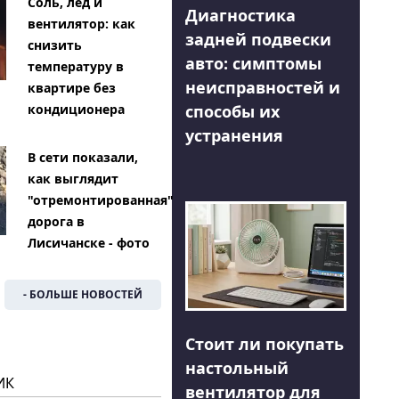
Соль, лед и
Диагностика
вентилятор: как
задней подвески
снизить
авто: симптомы
температуру в
неисправностей и
квартире без
способы их
кондиционера
устранения
В сети показали,
как выглядит
"отремонтированная"
дорога в
Лисичанске - фото
- БОЛЬШЕ НОВОСТЕЙ
Стоит ли покупать
настольный
ИК
вентилятор для