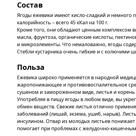
Состав
Ягоды ежевики имеют кисло-сладкий и немного п
калорийность – всего 45 кКал на 100 г.
Кроме того, они обладают ценным комплексом в
масла, фруктоза, органические кислоты, пектин
и микроэлементы. Что немаловажно, ягоды содер
Стебли кустарника очень гибкие и с колючими ш
Польза
Ежевика широко применяется в народной медици
жаропонижающее и противовоспалительное сред
сушеном и замороженном виде, листья и корень 
Употребляя в пищу ягоды в любом виде, вы укре
обмен веществ. Свежие листья отлично примен
заболеваний (лишай, экзема, ушиб, нарыв). Ли
инсулином. Отвар из молодых листьев понижает у
помогает при проблемах с желудочно-кишечным