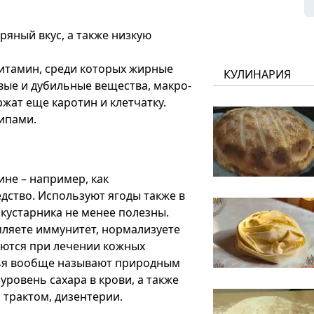
ряный вкус, а также низкую
итамин, среди которых жирные
КУЛИНАРИЯ
овые и дубильные вещества, макро-
жат еще каротин и клетчатку.
ипами.
не – например, как
ство. Используют ягоды также в
кустарника не менее полезны.
пляете иммунитет, нормализуете
яются при лечении кожных
стья вообще называют природным
ровень сахара в крови, а также
 трактом, дизентерии.