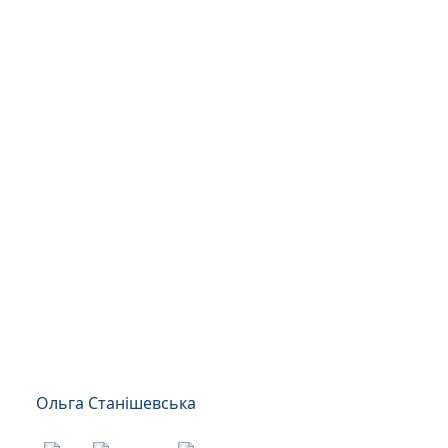
Ольга Станішевська