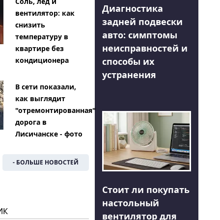
Соль, лед и
Диагностика
вентилятор: как
задней подвески
снизить
авто: симптомы
температуру в
неисправностей и
квартире без
способы их
кондиционера
устранения
В сети показали,
как выглядит
"отремонтированная"
дорога в
Лисичанске - фото
- БОЛЬШЕ НОВОСТЕЙ
Стоит ли покупать
настольный
ИК
вентилятор для