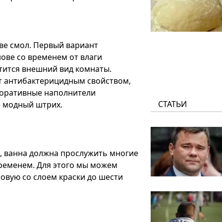
ве смол. Первый вариант
ове со временем от влаги
ртится внешний вид комнаты.
ет антибактерицидным свойством,
коративные наполнители
СТАТЬИ
е модный штрих.
а, ванна должна прослужить многие
временем. Для этого мы можем
овую со слоем краски до шести