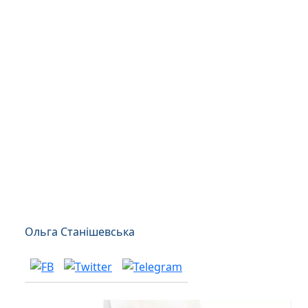
Ольга Станішевська