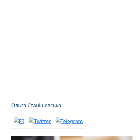
Ольга Станішевська