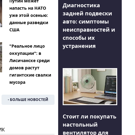
Путин может
Диагностика
напасть на НАТО
задней подвески
уже этой осенью:
авто: симптомы
данные разведки
неисправностей и
США
способы их
устранения
"Реальное лицо
оккупации": в
Лисичанске среди
домов растут
гигантские свалки
мусора
- БОЛЬШЕ НОВОСТЕЙ
Стоит ли покупать
настольный
ИК
вентилятор для