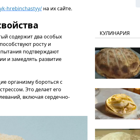
yk-hrebinchastyy/
на их сайте.
свойства
КУЛИНАРИЯ
тый содержит два особых
пособствуют росту и
испытания подтверждают
ии и замедлять развитие
е организму бороться с
трессом. Это делает его
леваний, включая сердечно-