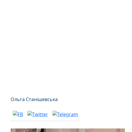
Ольга Станішевська