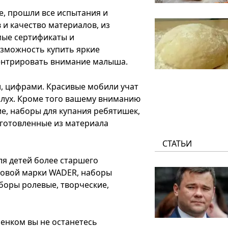
е, прошли все испытания и
 и качество материалов, из
мые сертификаты и
озможность купить яркие
центрировать внимание малыша.
, цифрами. Красивые мобили учат
лух. Кроме того вашему вниманию
ие, наборы для купания ребятишек,
зготовленные из материала
СТАТЬИ
ля детей более старшего
рговой марки WADER, наборы
аборы ролевые, творческие,
бенком вы не останетесь