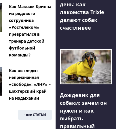
день: как
Как Максим Криппа
лакомства Trixie
из рядового
делают собак
сотрудника
счастливее
«Ростелеком»
превратился в
тренера детской
футбольной
команды?
Как выглядит
непризнанная
«свобода»: «ЛНР» –
шахтерский край
Дождевик для
на издыхании
собаки: зачем он
нужен и как
- все СТАТЬИ
выбрать
правильный