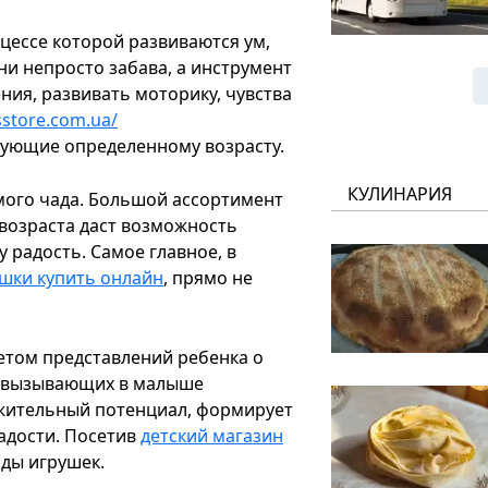
оцессе которой развиваются ум,
и непросто забава, а инструмент
ия, развивать моторику, чувства
sstore.com.ua/
твующие определенному возрасту.
КУЛИНАРИЯ
имого чада. Большой ассортимент
 возраста даст возможность
 радость. Самое главное, в
ушки купить онлайн
, прямо не
етом представлений ребенка о
х, вызывающих в малыше
ожительный потенциал, формирует
радости. Посетив
детский магазин
иды игрушек.