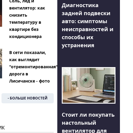
Соль, лед и
Диагностика
вентилятор: как
задней подвески
снизить
авто: симптомы
температуру в
неисправностей и
квартире без
способы их
кондиционера
устранения
В сети показали,
как выглядит
"отремонтированная"
дорога в
Лисичанске - фото
- БОЛЬШЕ НОВОСТЕЙ
Стоит ли покупать
настольный
ИК
вентилятор для