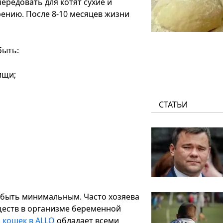
редовать для котят сухие и
ению. После 8-10 месяцев жизни
быть:
ищи;
СТАТЬИ
 быть минимальным. Часто хозяева
ществ в организме беременной
 кошек в ALLO
обладает всеми