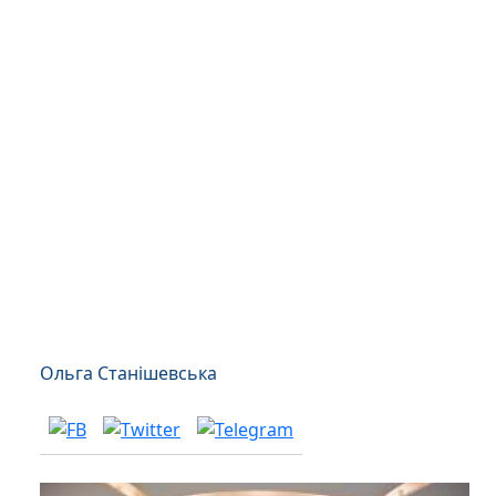
Ольга Станішевська