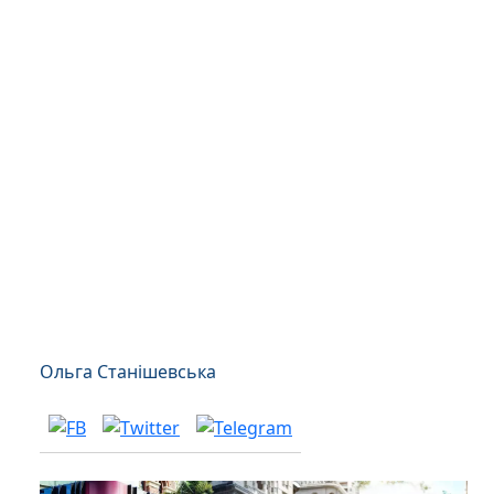
Ольга Станішевська