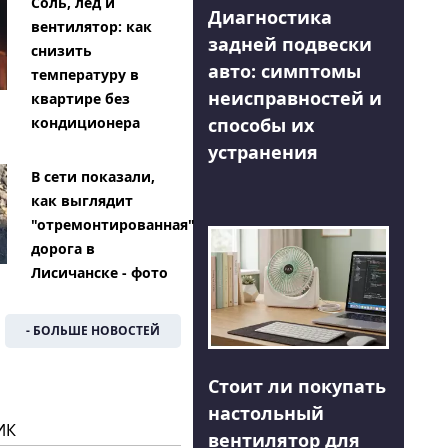
Соль, лед и
Диагностика
вентилятор: как
задней подвески
снизить
авто: симптомы
температуру в
неисправностей и
квартире без
способы их
кондиционера
устранения
В сети показали,
как выглядит
"отремонтированная"
дорога в
Лисичанске - фото
- БОЛЬШЕ НОВОСТЕЙ
Стоит ли покупать
настольный
ИК
вентилятор для