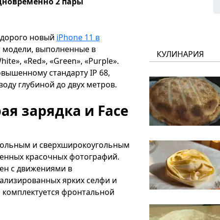
дновременно 2 пары
едорого новый
iPhone 11 в
т модели, выполненные в
КУЛИНАРИЯ
ite», «Red», «Green», «Purple».
вышенному стандарту IP 68,
оду глубиной до двух метров.
ая зарядка и Face
гольным и сверхширокоугольным
щенных красочных фотографий.
ен с движениями в
тализированных ярких селфи и
о комплектуется фронтальной