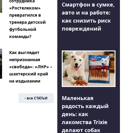
сотрудника
Смартфон в сумке,
«Ростелеком»
авто и на работе:
превратился в
как снизить риск
тренера детской
повреждений
футбольной
команды?
Как выглядит
непризнанная
«свобода»: «ЛНР» –
шахтерский край
на издыхании
Маленькая
- все СТАТЬИ
радость каждый
день: как
лакомства Trixie
делают собак