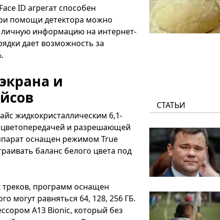
ace ID агрегат способен
При помощи детектора можно
ь личную информацию на интернет-
рядки дает возможность за
.
экрана и
айсов
СТАТЬИ
айс жидкокристаллическим 6,1-
й цветопередачей и разрешающей
ппарат оснащен режимом True
раивать баланс белого цвета под
х треков, программ оснащен
 могут равняться 64, 128, 256 ГБ.
сором A13 Bionic, который без