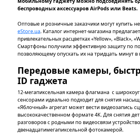
мобильному гаджету можно подсоединять о
беспроводных аксессуаров AirPods или Beats.
Оптовые и розничные заказчики могут купить н
eStore.ua
. Каталог интернет-магазина предлагае
привлекательных расцветках «Yellow», «Black», «Wh
Смартфоны получили эффективную защиту по по
позволяющему опускать их на тридцать минут в в
Передовые камеры, быстр
ID гаджета
12-мегапиксельная камера флагмана с широкоу
сенсорами идеально подходит для снятия насы
«Яблочный» агрегат может вести видеозапись сц
высококачественном формате 4К. Для снятия де
разговоров с родными по видеосвязи устройств
двенадцатимегапиксельной фотокамерой.