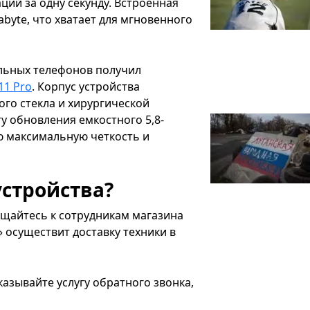
ий за одну секунду. Встроенная
byte, что хватает для мгновенного
льных телефонов получил
11 Pro
. Корпус устройства
го стекла и хирургической
у обновления емкостного 5,8-
ю максимальную четкость и
устройства?
щайтесь к сотрудникам магазина
 осуществит доставку техники в
казывайте услугу обратного звонка,