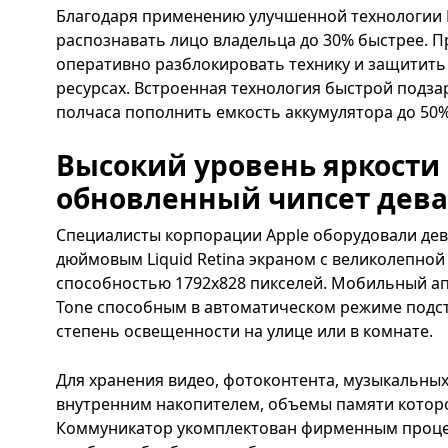
Благодаря применению улучшенной технологии F
распознавать лицо владельца до 30% быстрее. 
оперативно разблокировать технику и защитит
ресурсах. Встроенная технология быстрой подза
полчаса пополнить емкость аккумулятора до 50%
Высокий уровень яркости 
обновленный чипсет дев
Специалисты корпорации Apple оборудовали дев
дюймовым Liquid Retina экраном с великолепно
способностью 1792х828 пикселей. Мобильный а
Tone способным в автоматическом режиме подст
степень освещенности на улице или в комнате.
Для хранения видео, фотоконтента, музыкальны
внутренним накопителем, объемы памяти которого
Коммуникатор укомплектован фирменным процес