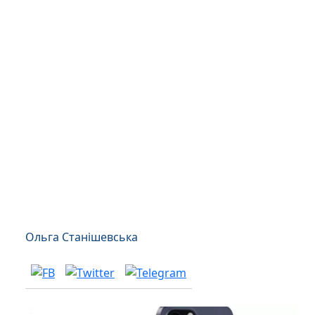
Ольга Станішевська