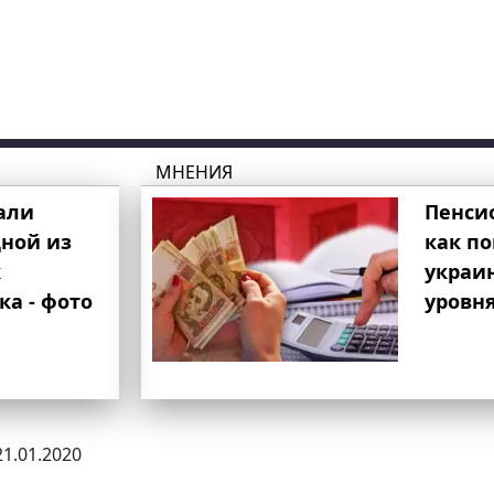
МНЕНИЯ
али
Пенси
ной из
как п
к
украи
ка - фото
уровня
21.01.2020