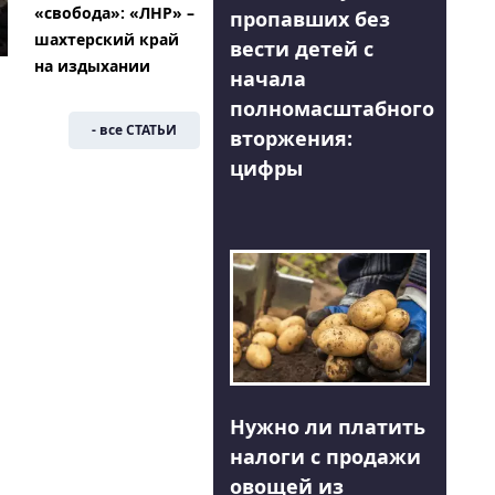
«свобода»: «ЛНР» –
пропавших без
шахтерский край
вести детей с
на издыхании
начала
полномасштабного
- все СТАТЬИ
вторжения:
цифры
Нужно ли платить
налоги с продажи
овощей из