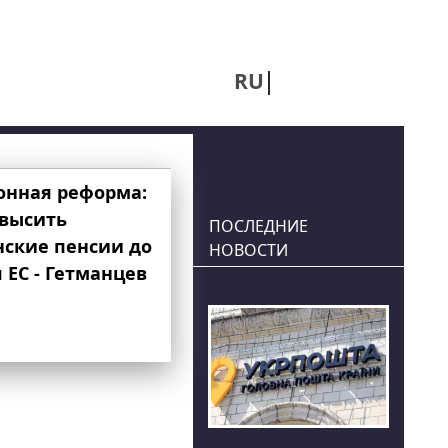
RU
UA
онная реформа:
овысить
ПОСЛЕДНИЕ
нские пенсии до
НОВОСТИ
 ЕС - Гетманцев