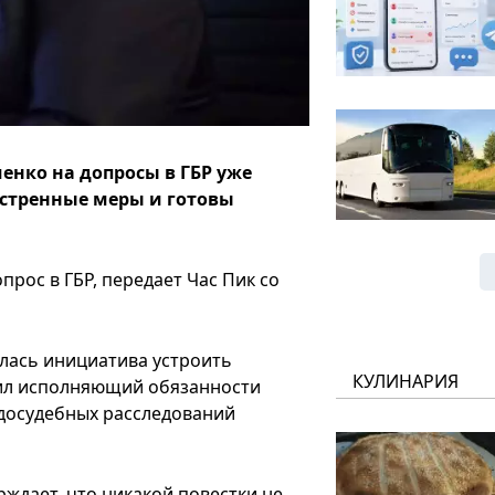
енко на допросы в ГБР уже
кстренные меры и готовы
прос в ГБР, передает Час Пик со
илась инициатива устроить
КУЛИНАРИЯ
ил исполняющий обязанности
досудебных расследований
рждает, что никакой повестки не