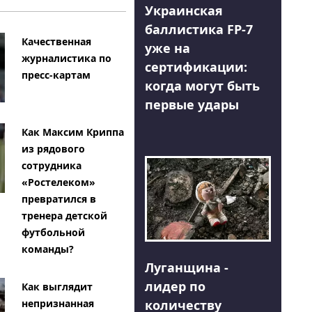
Украинская
баллистика FP-7
Качественная
уже на
журналистика по
сертификации:
пресс-картам
когда могут быть
первые удары
Как Максим Криппа
из рядового
сотрудника
«Ростелеком»
превратился в
тренера детской
футбольной
команды?
Луганщина -
лидер по
Как выглядит
количеству
непризнанная