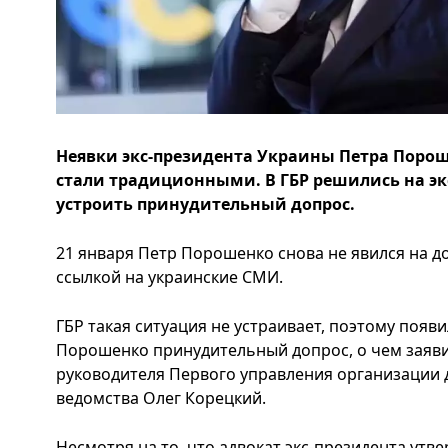
Неявки экс-президента Украины Петра Порош
стали традиционными. В ГБР решились на э
устроить принудительный допрос.
21 января Петр Порошенко снова не явился на до
ссылкой на украинские СМИ.
ГБР такая ситуация не устраивает, поэтому появ
Порошенко принудительный допрос, о чем заяв
руководителя Первого управления организации 
ведомства Олег Корецкий.
Несмотря на то, что адвокат экс-президента утве