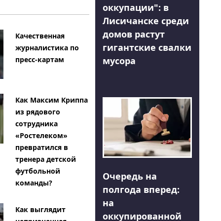
оккупации": в
Лисичанске среди
домов растут
Качественная
гигантские свалки
журналистика по
мусора
пресс-картам
Как Максим Криппа
из рядового
сотрудника
«Ростелеком»
превратился в
тренера детской
футбольной
Очередь на
команды?
полгода вперед:
на
Как выглядит
оккупированной