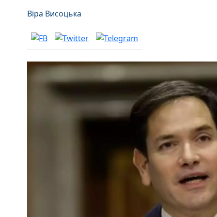
Віра Висоцька