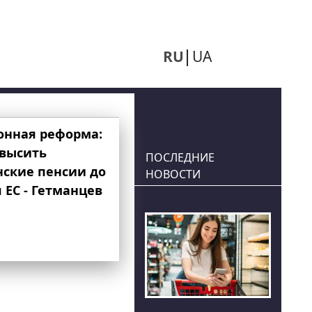
RU
UA
онная реформа:
овысить
ПОСЛЕДНИЕ
нские пенсии до
НОВОСТИ
 ЕС - Гетманцев