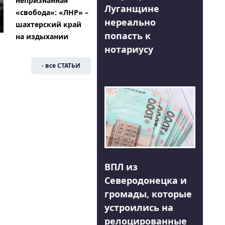
непризнанная
Луганщине
«свобода»: «ЛНР» –
нереально
шахтерский край
попасть к
на издыхании
нотариусу
- все СТАТЬИ
ВПЛ из
Северодонецка и
громады, которые
устроились на
релоцированные