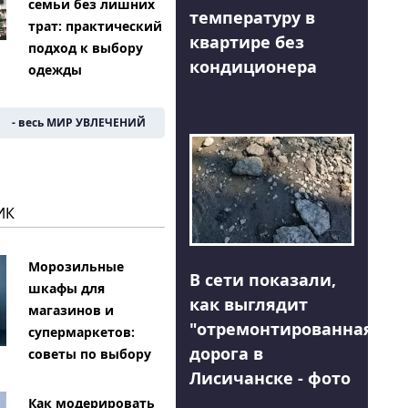
семьи без лишних
температуру в
трат: практический
квартире без
подход к выбору
кондиционера
одежды
- весь МИР УВЛЕЧЕНИЙ
ИК
Морозильные
В сети показали,
шкафы для
как выглядит
магазинов и
"отремонтированная"
супермаркетов:
дорога в
советы по выбору
Лисичанске - фото
Как модерировать