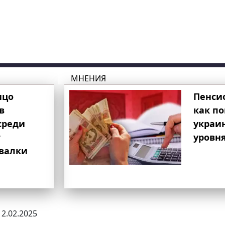
МНЕНИЯ
ицо
Пенси
в
как п
среди
украи
т
уровня
свалки
12.02.2025