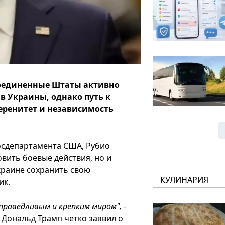
Соединенные Штаты активно
в Украины, однако путь к
еренитет и независимость
осдепартамента США, Рубио
овить боевые действия, но и
краине сохранить свою
КУЛИНАРИЯ
ик.
праведливым и крепким миром",
-
 Дональд Трамп четко заявил о