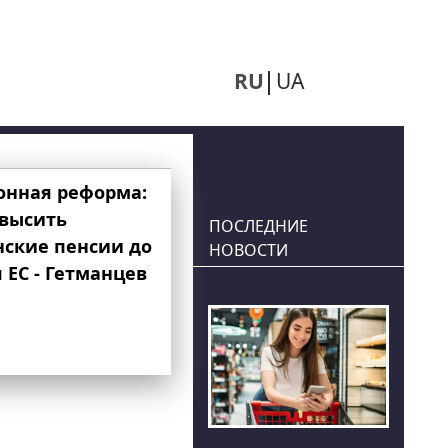
RU
UA
онная реформа:
овысить
ПОСЛЕДНИЕ
нские пенсии до
НОВОСТИ
 ЕС - Гетманцев