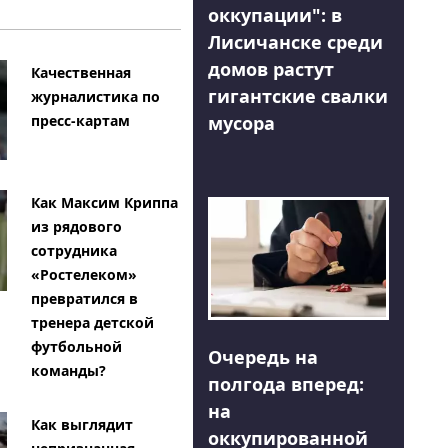
оккупации": в
Лисичанске среди
домов растут
Качественная
гигантские свалки
журналистика по
мусора
пресс-картам
Как Максим Криппа
из рядового
сотрудника
«Ростелеком»
превратился в
тренера детской
футбольной
Очередь на
команды?
полгода вперед:
на
Как выглядит
оккупированной