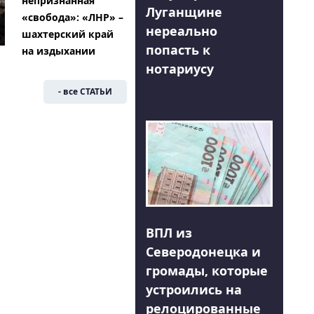
непризнанная
Луганщине
«свобода»: «ЛНР» –
нереально
шахтерский край
попасть к
на издыхании
нотариусу
- все СТАТЬИ
ВПЛ из
Северодонецка и
громады, которые
устроились на
релоцированные