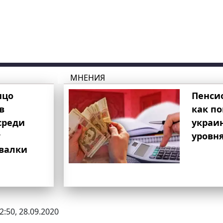
МНЕНИЯ
ицо
Пенси
в
как п
среди
украи
т
уровня
свалки
2:50, 28.09.2020