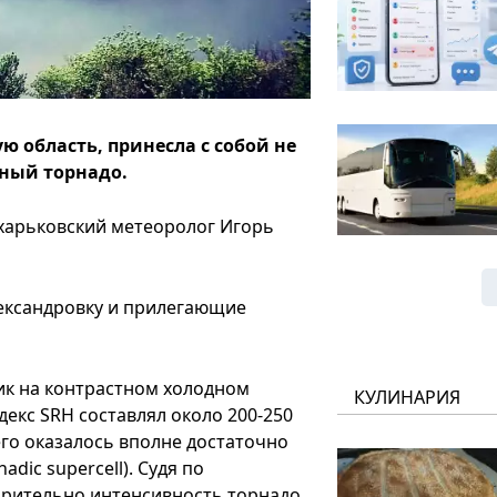
ю область, принесла с собой не
щный торнадо.
 харьковский метеоролог Игорь
лександровку и прилегающие
ик на контрастном холодном
КУЛИНАРИЯ
декс SRH составлял около 200-250
чего оказалось вполне достаточно
dic supercell). Судя по
арительно интенсивность торнадо