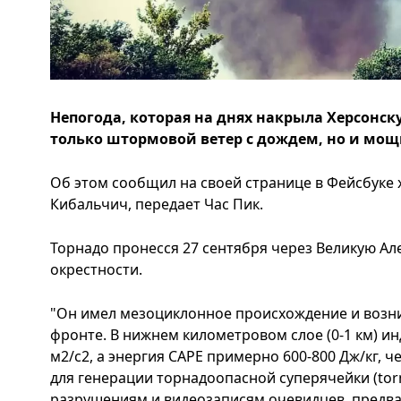
Непогода, которая на днях накрыла Херсонску
только штормовой ветер с дождем, но и мо
Об этом сообщил на своей странице в Фейсбуке
Кибальчич, передает Час Пик.
Торнадо пронесся 27 сентября через Великую А
окрестности.
"Он имел мезоциклонное происхождение и возн
фронте. В нижнем километровом слое (0-1 км) ин
м2/с2, а энергия САРЕ примерно 600-800 Дж/кг, 
для генерации торнадоопасной суперячейки (torna
разрушениям и видеозаписям очевидцев, предв