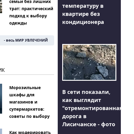
семьи без лишних
температуру в
трат: практический
квартире без
подход к выбору
кондиционера
одежды
- весь МИР УВЛЕЧЕНИЙ
ИК
Морозильные
В сети показали,
шкафы для
как выглядит
магазинов и
"отремонтированная"
супермаркетов:
дорога в
советы по выбору
Лисичанске - фото
Как модерировать