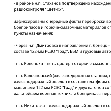
- в районе н.п. Стаханов подтверждено нахожде
радиоконтроля “Свет-КУ”.
Зафиксированы очередные факты переброски во
боеприпасов и горюче-смазочных материалов с
пункты назначения:
- через н.п. Дмитровка в направлении г. Донецк –
составе 122-мм РСЗО “Град”, ББМ и грузовые авт
- н.п. Ровеньки – пять цистерн с горюче-смазоч
- н.п. Вальяновский (железнодорожная станция, на
железнодорожный эшелон в составе платформ с 
машинами 122-мм РСЗО “Град” и двух вагонов со 
дальнейшем военная техника и боеприпасы пере
- н.п. Никитовка – железнодорожный эшелон в со