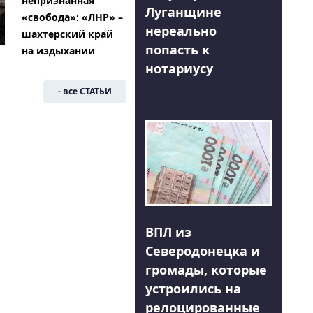
непризнанная
Луганщине
«свобода»: «ЛНР» –
нереально
шахтерский край
попасть к
на издыхании
нотариусу
- все СТАТЬИ
ВПЛ из
Северодонецка и
громады, которые
устроились на
релоцированные