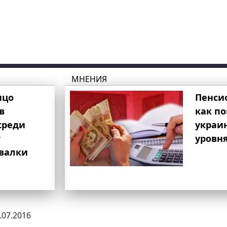
МНЕНИЯ
ицо
Пенси
в
как п
среди
украи
т
уровня
свалки
8.07.2016