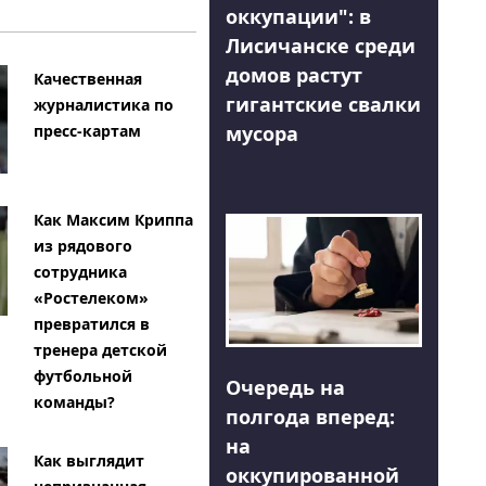
оккупации": в
Лисичанске среди
домов растут
Качественная
гигантские свалки
журналистика по
мусора
пресс-картам
Как Максим Криппа
из рядового
сотрудника
«Ростелеком»
превратился в
тренера детской
футбольной
Очередь на
команды?
полгода вперед:
на
Как выглядит
оккупированной