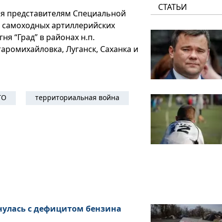
СТАТЬИ
я представителям Специальной
, самоходных артиллерийских
ня “Град” в районах н.п.
таромихайловка, Луганск, Саханка и
ТО
территориальная война
нулась с дефицитом бензина