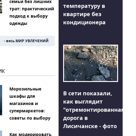
семьи без лишних
температуру в
трат: практический
квартире без
подход к выбору
кондиционера
одежды
- весь МИР УВЛЕЧЕНИЙ
ИК
Морозильные
В сети показали,
шкафы для
как выглядит
магазинов и
"отремонтированная"
супермаркетов:
дорога в
советы по выбору
Лисичанске - фото
Как модерировать