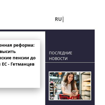
RU
UA
онная реформа:
овысить
ПОСЛЕДНИЕ
нские пенсии до
НОВОСТИ
 ЕС - Гетманцев