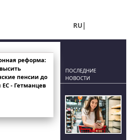
RU
UA
онная реформа:
овысить
ПОСЛЕДНИЕ
нские пенсии до
НОВОСТИ
 ЕС - Гетманцев