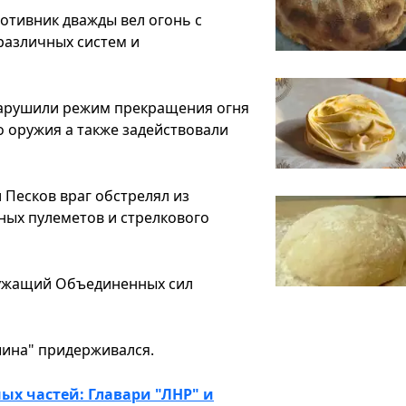
отивник дважды вел огонь с
различных систем и
нарушили режим прекращения огня
о оружия а также задействовали
 Песков враг обстрелял из
ных пулеметов и стрелкового
лужащий Объединенных сил
шина" придерживался.
х частей: Главари "ЛНР" и