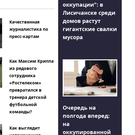
оккупации": в
Лисичанске среди
домов растут
Качественная
гигантские свалки
журналистика по
мусора
пресс-картам
Как Максим Криппа
из рядового
сотрудника
«Ростелеком»
превратился в
тренера детской
футбольной
Очередь на
команды?
полгода вперед:
на
Как выглядит
оккупированной