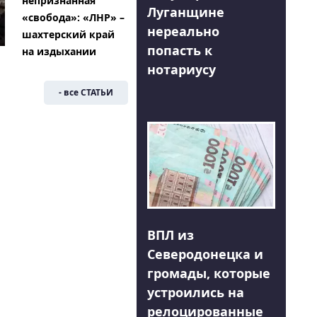
непризнанная
Луганщине
«свобода»: «ЛНР» –
нереально
шахтерский край
попасть к
на издыхании
нотариусу
- все СТАТЬИ
ВПЛ из
Северодонецка и
громады, которые
устроились на
релоцированные