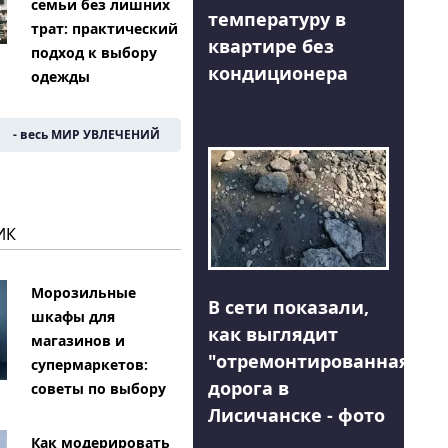
семьи без лишних
температуру в
трат: практический
квартире без
подход к выбору
кондиционера
одежды
- весь МИР УВЛЕЧЕНИЙ
ИК
Морозильные
В сети показали,
шкафы для
как выглядит
магазинов и
"отремонтированная"
супермаркетов:
дорога в
советы по выбору
Лисичанске - фото
Как модерировать