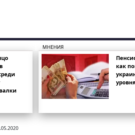
МНЕНИЯ
ицо
Пенси
в
как п
среди
украи
т
уровня
свалки
2.05.2020