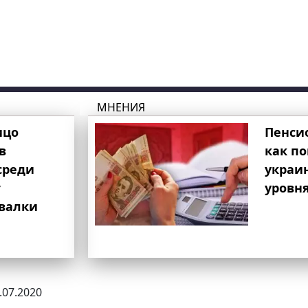
МНЕНИЯ
ицо
Пенси
в
как п
среди
украи
т
уровня
свалки
4.07.2020