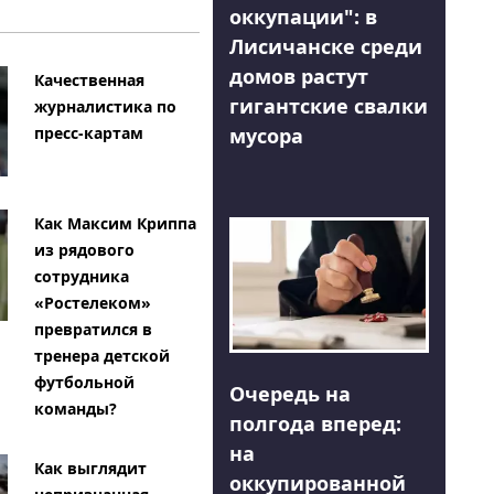
оккупации": в
Лисичанске среди
домов растут
Качественная
гигантские свалки
журналистика по
мусора
пресс-картам
Как Максим Криппа
из рядового
сотрудника
«Ростелеком»
превратился в
тренера детской
футбольной
Очередь на
команды?
полгода вперед:
на
Как выглядит
оккупированной