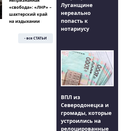
непризнанная
Луганщине
«свобода»: «ЛНР» –
нереально
шахтерский край
попасть к
на издыхании
нотариусу
- все СТАТЬИ
ВПЛ из
Северодонецка и
громады, которые
устроились на
релоцированные