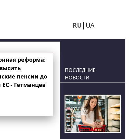
RU
UA
онная реформа:
овысить
ПОСЛЕДНИЕ
нские пенсии до
НОВОСТИ
 ЕС - Гетманцев