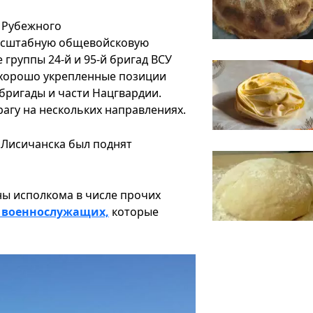
 Рубежного
масштабную общевойсковую
группы 24-й и 95-й бригад ВСУ
 хорошо укрепленные позиции
 бригады и части Нацгвардии.
агу на нескольких направлениях.
м Лисичанска был поднят
ны исполкома в числе прочих
я военнослужащих,
которые