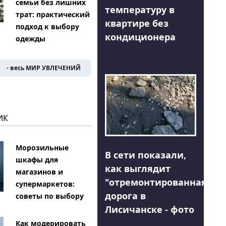
семьи без лишних
температуру в
трат: практический
квартире без
подход к выбору
кондиционера
одежды
- весь МИР УВЛЕЧЕНИЙ
ИК
Морозильные
В сети показали,
шкафы для
как выглядит
магазинов и
"отремонтированная"
супермаркетов:
дорога в
советы по выбору
Лисичанске - фото
Как модерировать