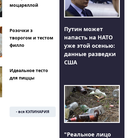
моцареллой
Путин может
Розочки з
напасть на НАТО
творогом и тестом
уже этой осенью:
филло
данные разведки
США
Идеальное тесто
для пиццы
- вся КУЛИНАРИЯ
"Реальное лицо