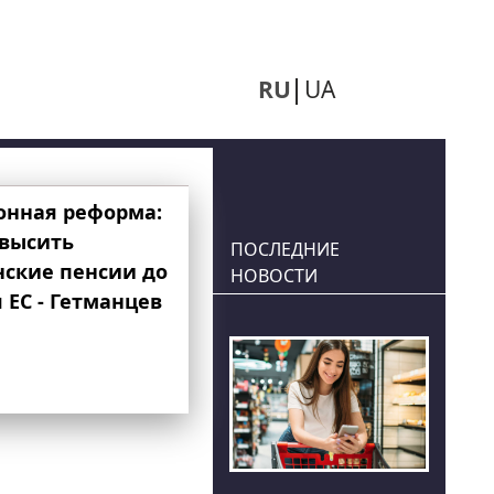
RU
UA
онная реформа:
овысить
ПОСЛЕДНИЕ
нские пенсии до
НОВОСТИ
 ЕС - Гетманцев