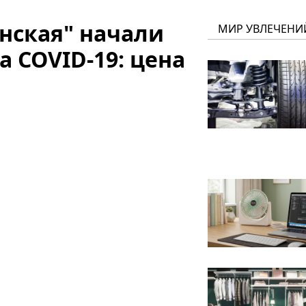
нская" начали
МИР УВЛЕЧЕНИ
а COVID-19: цена