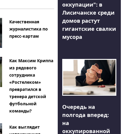
оккупации": в
Лисичанске среди
домов растут
Качественная
гигантские свалки
журналистика по
мусора
пресс-картам
Как Максим Криппа
из рядового
сотрудника
«Ростелеком»
превратился в
тренера детской
футбольной
Очередь на
команды?
полгода вперед:
на
Как выглядит
оккупированной