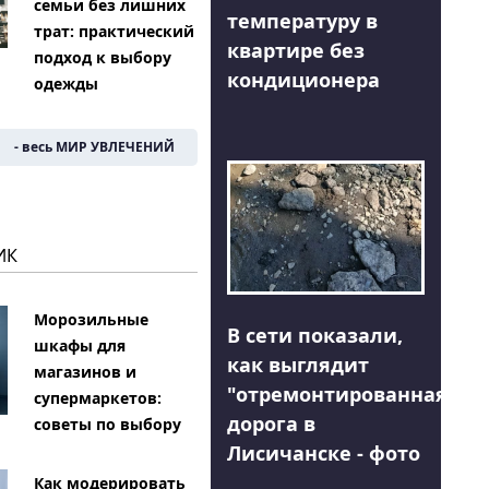
семьи без лишних
температуру в
трат: практический
квартире без
подход к выбору
кондиционера
одежды
- весь МИР УВЛЕЧЕНИЙ
ИК
Морозильные
В сети показали,
шкафы для
как выглядит
магазинов и
"отремонтированная"
супермаркетов:
дорога в
советы по выбору
Лисичанске - фото
Как модерировать