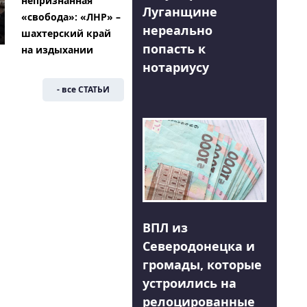
непризнанная
Луганщине
«свобода»: «ЛНР» –
нереально
шахтерский край
попасть к
на издыхании
нотариусу
- все СТАТЬИ
ВПЛ из
Северодонецка и
громады, которые
устроились на
релоцированные