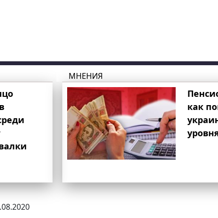
МНЕНИЯ
ицо
Пенси
в
как п
среди
украи
т
уровня
свалки
0.08.2020