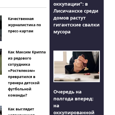
оккупации": в
Лисичанске среди
домов растут
Качественная
гигантские свалки
журналистика по
мусора
пресс-картам
Как Максим Криппа
из рядового
сотрудника
«Ростелеком»
превратился в
тренера детской
футбольной
Очередь на
команды?
полгода вперед:
на
Как выглядит
оккупированной