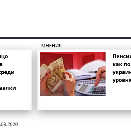
МНЕНИЯ
ицо
Пенси
в
как п
среди
украи
т
уровня
свалки
1.09.2020