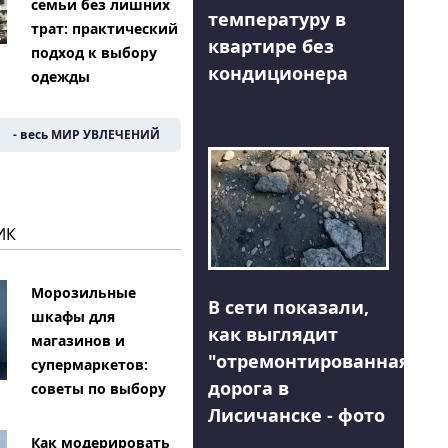
семьи без лишних
температуру в
трат: практический
квартире без
подход к выбору
кондиционера
одежды
- весь МИР УВЛЕЧЕНИЙ
ИК
Морозильные
В сети показали,
шкафы для
как выглядит
магазинов и
"отремонтированная"
супермаркетов:
дорога в
советы по выбору
Лисичанске - фото
Как модерировать