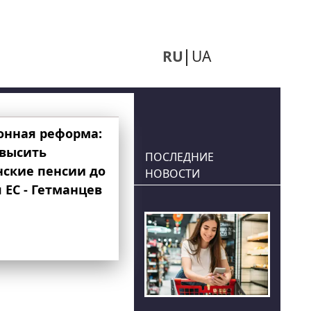
RU
UA
онная реформа:
овысить
ПОСЛЕДНИЕ
нские пенсии до
НОВОСТИ
 ЕС - Гетманцев