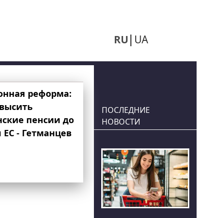
RU
UA
онная реформа:
овысить
ПОСЛЕДНИЕ
нские пенсии до
НОВОСТИ
 ЕС - Гетманцев