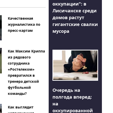
оккупации": в
Лисичанске среди
домов растут
Качественная
гигантские свалки
журналистика по
мусора
пресс-картам
Как Максим Криппа
из рядового
сотрудника
«Ростелеком»
превратился в
тренера детской
футбольной
Очередь на
команды?
полгода вперед:
на
Как выглядит
оккупированной