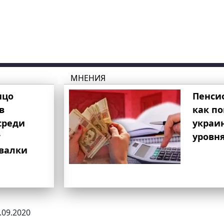
МНЕНИЯ
ицо
Пенси
в
как п
среди
украи
т
уровня
свалки
4.09.2020