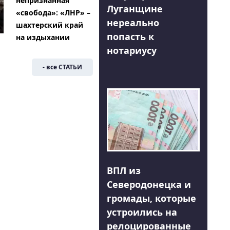
непризнанная
Луганщине
«свобода»: «ЛНР» –
нереально
шахтерский край
попасть к
на издыхании
нотариусу
- все СТАТЬИ
ВПЛ из
Северодонецка и
громады, которые
устроились на
релоцированные