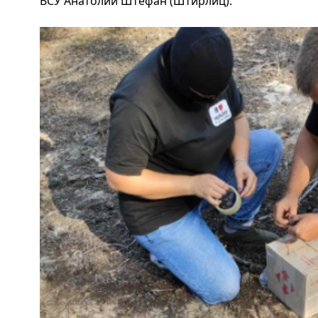
ВСУ Анатолий Штефан (Штирлиц).