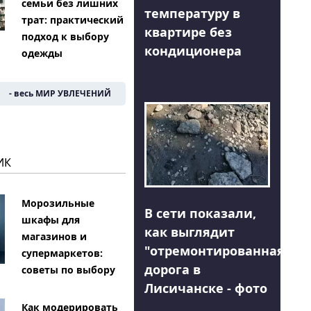
семьи без лишних
температуру в
трат: практический
квартире без
подход к выбору
кондиционера
одежды
- весь МИР УВЛЕЧЕНИЙ
ИК
Морозильные
В сети показали,
шкафы для
как выглядит
магазинов и
"отремонтированная"
супермаркетов:
дорога в
советы по выбору
Лисичанске - фото
Как модерировать