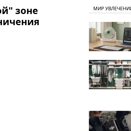
й" зоне
МИР УВЛЕЧЕНИ
аничения