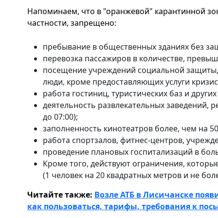
Напоминаем, что в "оранжевой" карантинной з
частности, запрещено:
пребывание в общественных зданиях без за
перевозка пассажиров в количестве, превы
посещение учреждений социальной защиты,
люди, кроме предоставляющих услуги кризис
работа гостиниц, туристических баз и други
деятельность развлекательных заведений, ре
до 07:00);
заполненность кинотеатров более, чем на 5
работа спортзалов, фитнес-центров, учрежд
проведение плановых госпитализаций в бол
Кроме того, действуют ограничения, которы
(1 человек на 20 квадратных метров и не бол
Читайте также:
Возле АТБ в Лисичанске появ
как пользоваться, тарифы, требования к по