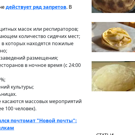
оне
действует ряд запретов
. В
щитных масок или респираторов;
шающем количество сидячих мест;
 в которых находятся пожилые
но;
х заведений размещения;
сторанов в ночное время (с 24:00
0%;
ений культуры;
ьницах.
е касаются массовых мероприятий
ее 100 человек).
ился почтомат "Новой почты":
сылкам