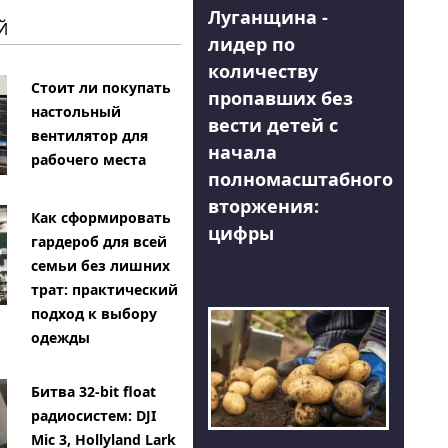
Луганщина -
Й
лидер по
количеству
Стоит ли покупать
пропавших без
настольный
вести детей с
вентилятор для
начала
рабочего места
полномасштабного
вторжения:
Как сформировать
цифры
гардероб для всей
семьи без лишних
трат: практический
подход к выбору
одежды
Битва 32-bit float
радиосистем: DJI
Mic 3, Hollyland Lark