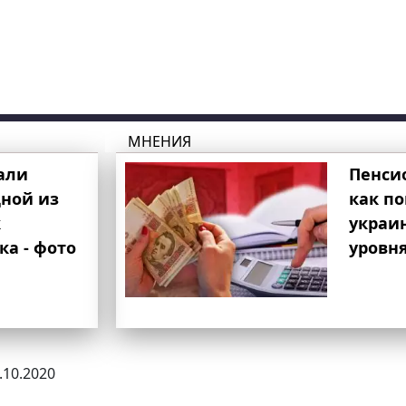
МНЕНИЯ
али
Пенси
ной из
как п
к
украи
ка - фото
уровня
2.10.2020