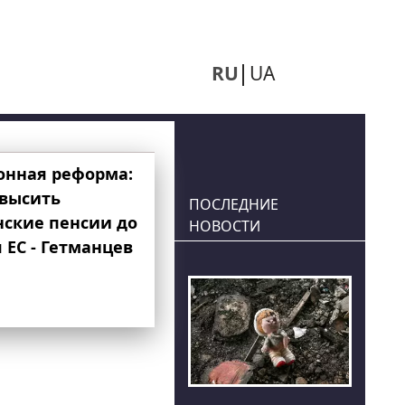
RU
UA
онная реформа:
овысить
ПОСЛЕДНИЕ
нские пенсии до
НОВОСТИ
 ЕС - Гетманцев