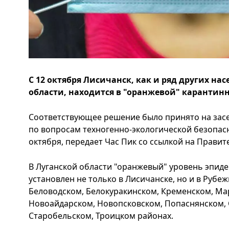
С 12 октября Лисичанск, как и ряд других на
области, находится в "оранжевой" карантин
Соответствующее решение было принято на зас
по вопросам техногенно-экологической безопас
октября, передает Час Пик со ссылкой на Прави
В Луганской области "оранжевый" уровень эпид
установлен не только в Лисичанске, но и в Рубеж
Беловодском, Белокуракинском, Кременском, Ма
Новоайдарском, Новопсковском, Попаснянском, 
Старобельском, Троицком районах.