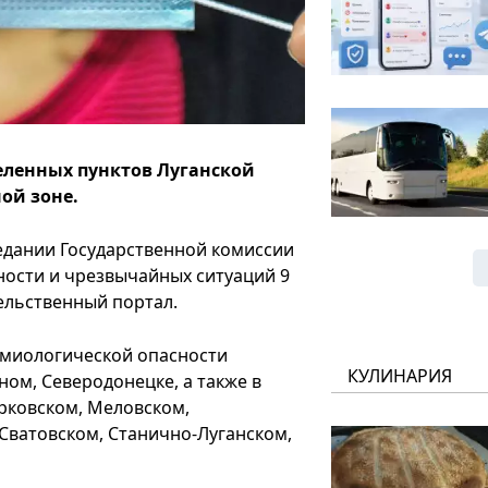
селенных пунктов Луганской
ной зоне.
едании Государственной комиссии
ности и чрезвычайных ситуаций 9
тельственный портал.
емиологической опасности
КУЛИНАРИЯ
ном, Северодонецке, а также в
рковском, Меловском,
Сватовском, Станично-Луганском,