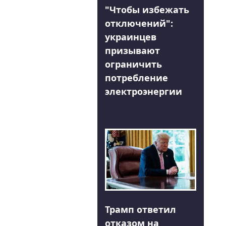
"Чтобы избежать
отключений":
украинцев
призывают
ограничить
потребление
электроэнергии
Трамп ответил
отказом на