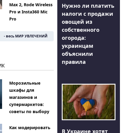
Max 2, Rode Wireless
Нужно ли платить
Pro и Insta360 Mic
налоги с продажи
Pro
овощей из
собственного
- весь МИР УВЛЕЧЕНИЙ
огорода:
украинцам
объяснили
правила
ИК
Морозильные
шкафы для
магазинов и
супермаркетов:
советы по выбору
Как модерировать
В Украине хотят