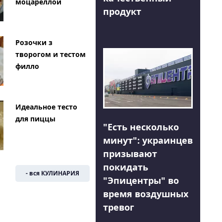
моцареллой
продукт
Розочки з
творогом и тестом
филло
Идеальное тесто
для пиццы
"Есть несколько
минут": украинцев
призывают
покидать
- вся КУЛИНАРИЯ
"Эпицентры" во
время воздушных
тревог