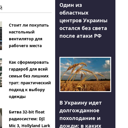
Один из
Й
областных
центров Украины
Стоит ли покупать
остался без света
настольный
после атаки РФ
вентилятор для
рабочего места
Как сформировать
гардероб для всей
семьи без лишних
трат: практический
подход к выбору
одежды
В Украину идет
долгожданное
Битва 32-bit float
похолодание и
радиосистем: DJI
дожди: в каких
Mic 3, Hollyland Lark