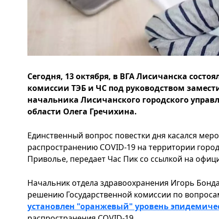
Сегодня, 13 октября, в ВГА Лисичанска состо
комиссии ТЭБ и ЧС под руководством замест
начальника Лисичанского городского управл
области Олега Гречихина.
Единственный вопрос повестки дня касался мер
распространению COVID-19 на территории город
Приволье, передает Час Пик со ссылкой на офиц
Начальник отдела здравоохранения Игорь Бонда
решению Государственной комиссии по вопроса
установлен "оранжевый" уровень эпидемиче
распространения COVID-19.