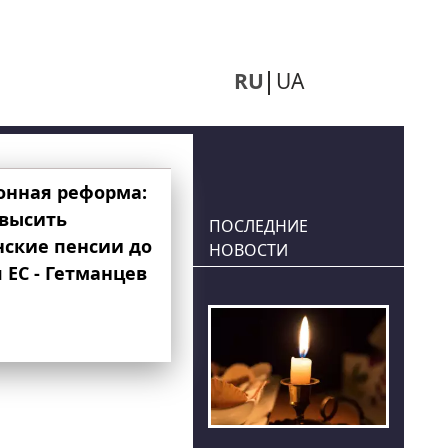
RU
UA
онная реформа:
овысить
ПОСЛЕДНИЕ
нские пенсии до
НОВОСТИ
 ЕС - Гетманцев