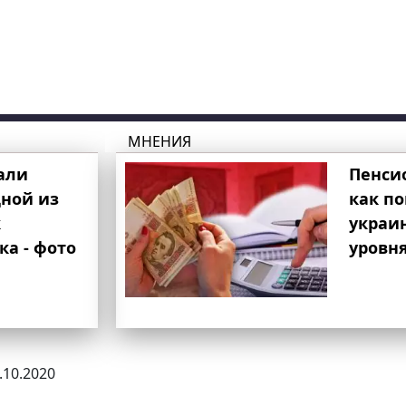
МНЕНИЯ
али
Пенси
ной из
как п
к
украи
ка - фото
уровня
3.10.2020