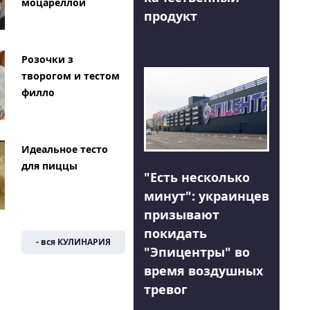
моцареллой
продукт
Розочки з
творогом и тестом
филло
Идеальное тесто
для пиццы
"Есть несколько
минут": украинцев
призывают
покидать
- вся КУЛИНАРИЯ
"Эпицентры" во
время воздушных
тревог