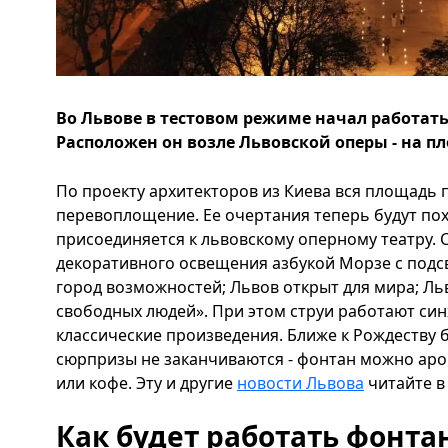
Во Львове в тестовом режиме начал работат
Расположен он возле Львовской оперы - на п
По проекту архитекторов из Киева вся площадь
перевоплощение. Ее очертания теперь будут пох
присоединяется к львовскому оперному театру.
декоративного освещения азбукой Морзе с подсв
город возможностей; Львов открыт для мира; Льв
свободных людей». При этом струи работают син
классические произведения. Ближе к Рождеству б
сюрпризы не заканчиваются - фонтан можно ар
или кофе. Эту и другие
новости Львова
читайте в 
Как будет работать фонта