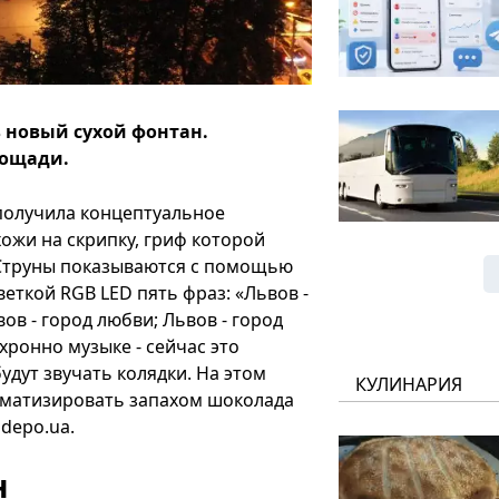
ь новый сухой фонтан.
лощади.
 получила концептуальное
ожи на скрипку, гриф которой
 Струны показываются с помощью
еткой RGB LED пять фраз: «Львов -
ов - город любви; Львов - город
хронно музыке - сейчас это
удут звучать колядки. На этом
КУЛИНАРИЯ
оматизировать запахом шоколада
depo.ua.
н