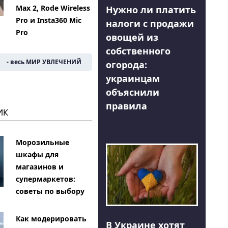
Max 2, Rode Wireless
Нужно ли платить
Pro и Insta360 Mic
налоги с продажи
Pro
овощей из
собственного
- весь МИР УВЛЕЧЕНИЙ
огорода:
украинцам
объяснили
правила
ИК
Морозильные
шкафы для
магазинов и
супермаркетов:
советы по выбору
Как модерировать
В Украине хотят