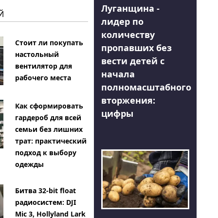
Луганщина -
Й
лидер по
количеству
Стоит ли покупать
пропавших без
настольный
вести детей с
вентилятор для
начала
рабочего места
полномасштабного
вторжения:
Как сформировать
цифры
гардероб для всей
семьи без лишних
трат: практический
подход к выбору
одежды
Битва 32-bit float
радиосистем: DJI
Mic 3, Hollyland Lark