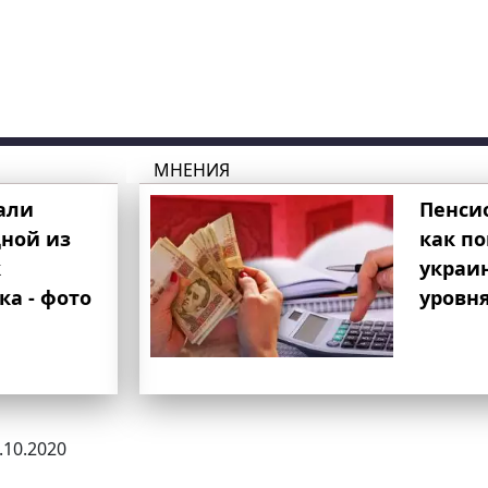
МНЕНИЯ
али
Пенси
ной из
как п
к
украи
ка - фото
уровня
8.10.2020