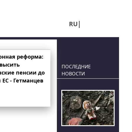
RU
UA
онная реформа:
овысить
ПОСЛЕДНИЕ
нские пенсии до
НОВОСТИ
 ЕС - Гетманцев