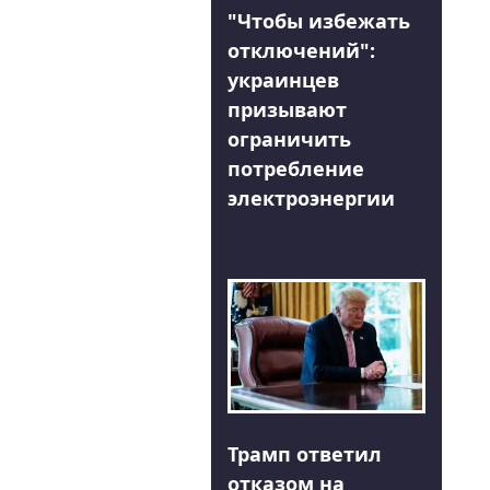
"Чтобы избежать
отключений":
украинцев
призывают
ограничить
потребление
электроэнергии
Трамп ответил
отказом на