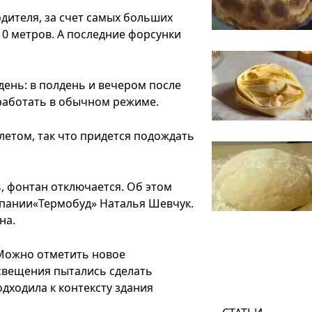
одителя, за счет самых больших
0 метров. А последние форсунки
день: в полдень и вечером после
 работать в обычном режиме.
летом, так что придется подождать
, фонтан отключается. Об этом
мпании«Термобуд» Наталья Шевчук.
на.
Можно отметить новое
свещения пытались сделать
дходила к контексту здания