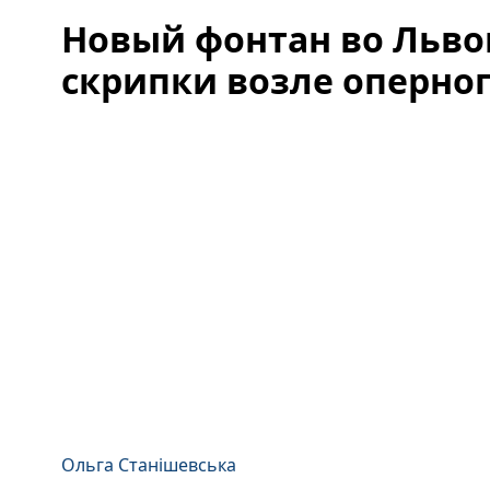
Новый фонтан во Львов
скрипки возле оперног
Ольга Станішевська